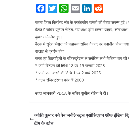
F
T
W
E
Li
R
a
w
h
m
n
e
पटना जिला क्रिकेट संघ के प्रबंधकीय कमेटी की बैठक संपन्न हुई। 
c
itt
at
ai
k
d
बैठक में सचिव सुनील रोहित, उपाध्यक्ष प्रेम बल्लभ सहाय, कोषाध्य
e
er
s
l
e
di
कुंवर सम्मिलित हुए।
b
A
dI
t
बैठक में सुरेश मिश्रा को सहायक सचिव के पद पर मनोनीत किया गया।
o
p
n
सप्ताह से प्रारंभ होगा।
क्लब एवं खिलाड़ियों के रजिस्ट्रेशन से संबंधित सभी तिथियां तय की 
o
p
* फार्म वितरण की तिथि 18 एवं 19 फरवरी 2025
k
* फार्म जमा करने की तिथि 1 एवं 2 मार्च 2025
* क्लब रजिस्ट्रेशन फीस ₹ 2000
उक्त जानकारी PDCA के सचिव सुनील रोहित ने दी।
ज्योति कुमार बने वेब जर्नलिस्ट्स एसोसिएशन ऑफ इंडिया क्
टीम के कोच