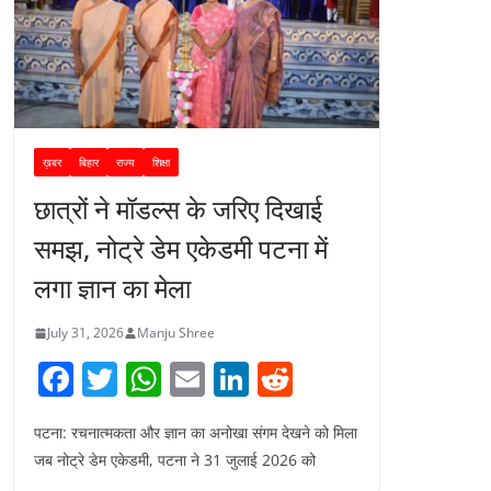
ख़बर
बिहार
राज्य
शिक्षा
छात्रों ने मॉडल्स के जरिए दिखाई
समझ, नोट्रे डेम एकेडमी पटना में
लगा ज्ञान का मेला
July 31, 2026
Manju Shree
F
T
W
E
Li
R
a
w
h
m
n
e
पटना: रचनात्मकता और ज्ञान का अनोखा संगम देखने को मिला
c
itt
at
ai
k
d
जब नोट्रे डेम एकेडमी, पटना ने 31 जुलाई 2026 को
e
er
s
l
e
di