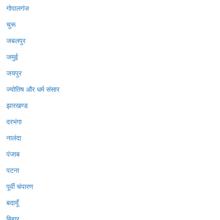
गोपालगंज
चुरू
जबलपुर
जमुई
जयपुर
ज्योतिष और धर्म संसार
झारखण्ड
दरभंगा
नालंदा
पंजाब
पटना
पूर्वी चंपारण
बदायूँ
बिहार