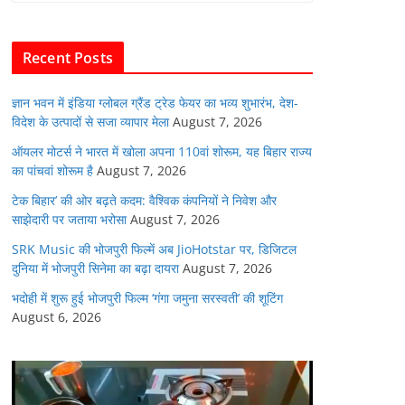
b
A
dI
t
o
p
n
Recent Posts
o
p
k
ज्ञान भवन में इंडिया ग्लोबल ग्रैंड ट्रेड फेयर का भव्य शुभारंभ, देश-
विदेश के उत्पादों से सजा व्यापार मेला
August 7, 2026
ऑयलर मोटर्स ने भारत में खोला अपना 110वां शोरूम, यह बिहार राज्य
का पांचवां शोरूम है
August 7, 2026
टेक बिहार’ की ओर बढ़ते कदम: वैश्विक कंपनियों ने निवेश और
साझेदारी पर जताया भरोसा
August 7, 2026
SRK Music की भोजपुरी फिल्में अब JioHotstar पर, डिजिटल
दुनिया में भोजपुरी सिनेमा का बढ़ा दायरा
August 7, 2026
भदोही में शुरू हुई भोजपुरी फिल्म ‘गंगा जमुना सरस्वती’ की शूटिंग
August 6, 2026