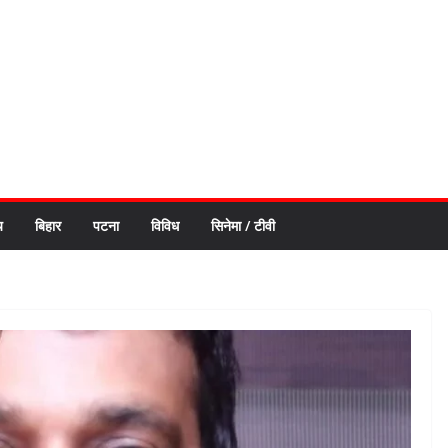
य
बिहार
पटना
विविध
सिनेमा / टीवी