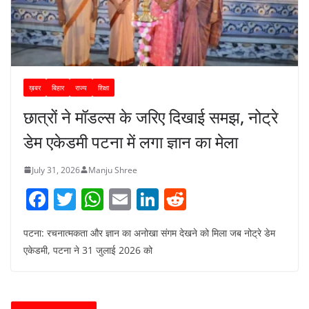
ख़बर
बिहार
राज्य
शिक्षा
छात्रों ने मॉडल्स के जरिए दिखाई समझ, नोट्रे
डेम एकेडमी पटना में लगा ज्ञान का मेला
July 31, 2026
Manju Shree
F
T
W
E
Li
R
a
w
h
m
n
e
पटना: रचनात्मकता और ज्ञान का अनोखा संगम देखने को मिला जब नोट्रे डेम
c
itt
at
ai
k
d
एकेडमी, पटना ने 31 जुलाई 2026 को
e
er
s
l
e
di
b
A
dI
t