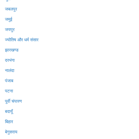
जबलपुर
जमुई
जयपुर
ज्योतिष और धर्म संसार
झारखण्ड
दरभंगा
नालंदा
पंजाब
पटना
पूर्वी चंपारण
बदायूँ
बिहार
बेगुसराय