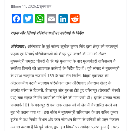
June 11, 2026
शुभम राज
F
T
W
E
Li
R
a
w
h
m
n
e
सड़क और सिंचाई परियोजनाओं पर कार्रवाई के निर्देश
c
itt
at
ai
k
d
e
er
s
l
e
di
औरंगाबाद।
औरंगाबाद के पूर्व सांसद सुशील कुमार सिंह द्वारा क्षेत्र की महत्वपूर्ण
b
A
dI
t
सड़क एवं सिंचाई परियोजनाओं को शीघ्र पूरा कराने की मांग को लेकर
मुख्यमंत्री सम्राट चौधरी से की गई मुलाकात के बाद मुख्यमंत्री सचिवालय ने
o
p
n
संबंधित विभागों को आवश्यक कार्रवाई के निर्देश दिए हैं। पूर्व सांसद ने मुख्यमंत्री
o
p
के समक्ष राष्ट्रीय राजमार्ग-139 के चार लेन निर्माण, बिहार-झारखंड की
k
अंतरराज्यीय बटाने जलाशय परियोजना तथा औरंगाबाद लोकसभा क्षेत्र के
अंतर्गत परैया से टिकारी, हिच्छापुर और गुरुआ होते हुए दरियापुर (शेरघाटी-चेरकी
पथ) तक सड़क निर्माण कार्यों को गति देने की मांग रखी थी। इसके अलावा राज्य
राजमार्ग-101 के मदनपुर से गया तक सड़क को दो लेन में विस्तारित करने का
मुद्दा भी उठाया गया था। इस संबंध में मुख्यमंत्री सचिवालय के उप सचिव कुमार
बृजेश ने पथ निर्माण विभाग और जल संसाधन विभाग के सचिवों को पत्र भेजकर
अवगत कराया है कि पूर्व सांसद द्वारा इन विषयों पर आवेदन प्राप्त हुआ है। पत्र