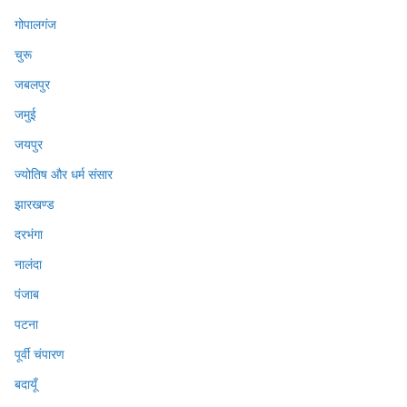
गोपालगंज
चुरू
जबलपुर
जमुई
जयपुर
ज्योतिष और धर्म संसार
झारखण्ड
दरभंगा
नालंदा
पंजाब
पटना
पूर्वी चंपारण
बदायूँ