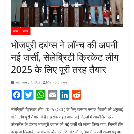
ख़बर
राज्य
भोजपुरी दबंग्स ने लॉन्च की अपनी
नई जर्सी, सेलेब्रिटी क्रिकेट लीग
2025 के लिए पूरी तरह तैयार
February 7, 2025
Manju Shree
F
T
W
E
Li
R
a
w
h
m
n
e
सेलेब्रिटी क्रिकेट लीग 2025 (CCL) के लिए कप्तान मनोज तिवारी की अगुवाई
c
itt
at
ai
k
d
वाली टीम पूरी तैयारी में है। इसके तहत आज नई दिल्ली में आयोजित प्रेस
e
er
s
l
e
di
कॉन्फ्रेंस के दौरान भोजपुरी दबंग्स की नई जर्सी को लॉन्च किया गया, जिसमें टीम
b
A
dI
t
के मुख्य खिलाड़ी, आयोजक और स्पोर्टटेनमेंट की दुनिया में अपनी अलग पहचान