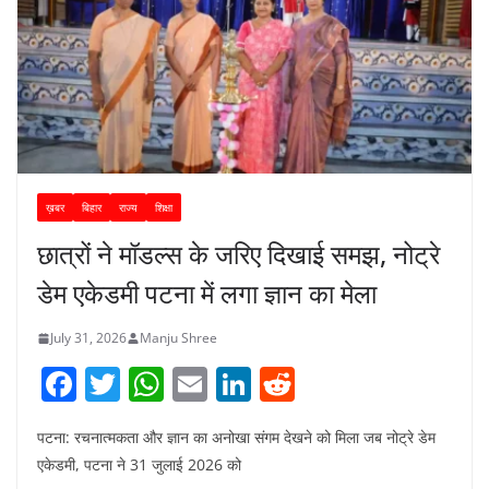
ख़बर
बिहार
राज्य
शिक्षा
छात्रों ने मॉडल्स के जरिए दिखाई समझ, नोट्रे
डेम एकेडमी पटना में लगा ज्ञान का मेला
July 31, 2026
Manju Shree
F
T
W
E
Li
R
a
w
h
m
n
e
पटना: रचनात्मकता और ज्ञान का अनोखा संगम देखने को मिला जब नोट्रे डेम
c
itt
at
ai
k
d
एकेडमी, पटना ने 31 जुलाई 2026 को
e
er
s
l
e
di