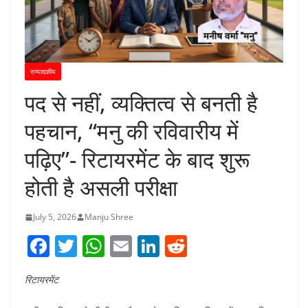
सम्पादकीय
पद से नहीं, व्यक्तित्व से बनती है
पहचान, “मनु की रविवारीय में
पढ़िए”- रिटायरमेंट के बाद शुरू
होती है असली परीक्षा
July 5, 2026
Manju Shree
F
T
W
E
Li
R
a
w
h
m
n
e
रिटायरमेंट
c
itt
at
ai
k
d