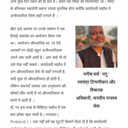
e
er
s
l
e
di
अभी कुछ दिन पहले की ही बात है। हमारे एक मित्र का रिटायरमेंट था। मित्र
b
A
dI
t
के बनिस्बत सहयोगी कहना ज़्यादा मुनासिब होगा क्योंकि कार्यालयी माहौल में
अनौपचारिक रिश्ते कहाँ पनपते हैं ।
o
p
n
o
p
खैर! इस अवसर पर उनके सम्मान में एक
k
विदाई समारोह का आयोजन किया गया
था। आयोजन औपचारिक था, पर ऐसे
अवसरों पर थोड़ी-बहुत अनौपचारिकता
अपने आप चली आती है। आप चाहें भी तो
उसे रोक नहीं सकते। कार्यालयी माहौल में
अन औपचारिकता वैसे भी कहाँ पनपती है,
मनीश
वर्मा ‘ मनु ‘
सभी कुछ तो औपचारिकता ही होती है ,
स्वतंत्र टिप्पणीकार और
लेकिन भावनाएँ अक्सर उस अनुशासन की
विचारक
सीमाएँ लाँघ जाती हैं जो औपचारिकता के
अधिकारी, भारतीय
राजस्व
दायरे में आती हैं ।
सेवा
हाँ, पर इस तरह के मिश्रित माहौल में एक
बात हमेशा खल जाती है—नयाचार (
Protocol ) । पता नहीं हमें यह घुट्टी किसने पिला दी है कि कार्यालयी