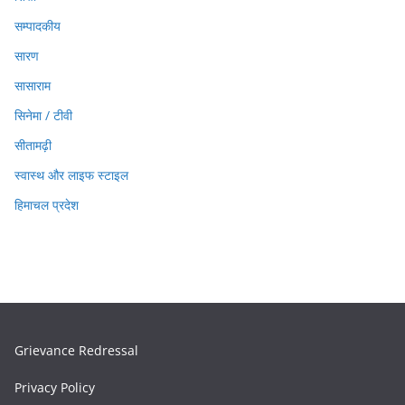
सम्पादकीय
सारण
सासाराम
सिनेमा / टीवी
सीतामढ़ी
स्वास्थ और लाइफ स्टाइल
हिमाचल प्रदेश
Grievance Redressal
Privacy Policy