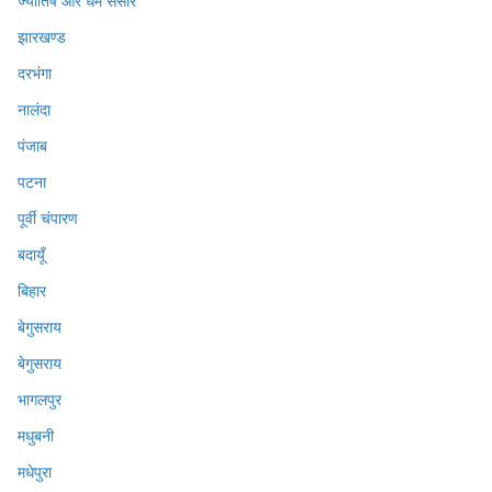
ज्योतिष और धर्म संसार
झारखण्ड
दरभंगा
नालंदा
पंजाब
पटना
पूर्वी चंपारण
बदायूँ
बिहार
बेगुसराय
बेगुसराय
भागलपुर
मधुबनी
मधेपुरा