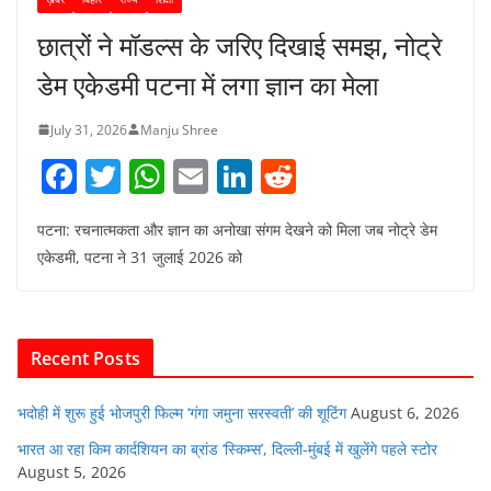
छात्रों ने मॉडल्स के जरिए दिखाई समझ, नोट्रे
डेम एकेडमी पटना में लगा ज्ञान का मेला
July 31, 2026
Manju Shree
F
T
W
E
Li
R
a
w
h
m
n
e
पटना: रचनात्मकता और ज्ञान का अनोखा संगम देखने को मिला जब नोट्रे डेम
c
itt
at
ai
k
d
एकेडमी, पटना ने 31 जुलाई 2026 को
e
er
s
l
e
di
b
A
dI
t
o
p
n
Recent Posts
o
p
k
भदोही में शुरू हुई भोजपुरी फिल्म ‘गंगा जमुना सरस्वती’ की शूटिंग
August 6, 2026
भारत आ रहा किम कार्दशियन का ब्रांड ‘स्किम्स’, दिल्ली-मुंबई में खुलेंगे पहले स्टोर
August 5, 2026