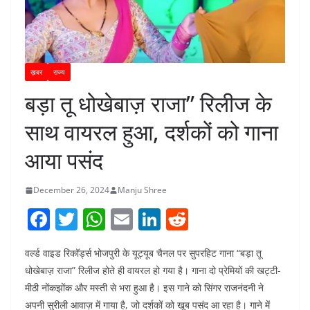
ख़बर
राज्य
बड़ा तू धोखेबाज़ राजा” रिलीज के
साथ वायरल हुआ, दर्शकों को गाना
आया पसंद
December 26, 2024
Manju Shree
F
T
W
E
Li
R
a
w
h
m
n
e
वर्ल्ड वाइड रिकॉर्ड्स भोजपुरी के यूट्यूब चैनल पर सुपरहिट गाना “बड़ा तू
c
itt
at
ai
k
d
धोखेबाज़ राजा” रिलीज होते ही वायरल हो गया है। गाना दो प्रेमियों की खट्टी-
e
er
s
l
e
di
मीठी नोंकझोंक और मस्ती से भरा हुआ है। इस गाने को सिंगर राजनंदनी ने
b
A
dI
t
अपनी सुरीली आवाज़ में गाया है, जो दर्शकों को खूब पसंद आ रहा है। गाने में