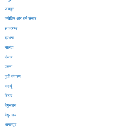
जयपुर
ज्योतिष और धर्म संसार
झारखण्ड
दरभंगा
नालंदा
पंजाब
पटना
पूर्वी चंपारण
बदायूँ
बिहार
बेगुसराय
बेगुसराय
भागलपुर