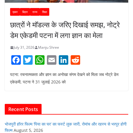
ख़बर
बिहार
राज्य
शिक्षा
छात्रों ने मॉडल्स के जरिए दिखाई समझ, नोट्रे
डेम एकेडमी पटना में लगा ज्ञान का मेला
July 31, 2026
Manju Shree
F
T
W
E
Li
R
a
w
h
m
n
e
पटना: रचनात्मकता और ज्ञान का अनोखा संगम देखने को मिला जब नोट्रे डेम
c
itt
at
ai
k
d
एकेडमी, पटना ने 31 जुलाई 2026 को
e
er
s
l
e
di
b
A
dI
t
o
p
n
Recent Posts
o
p
k
भोजपुरी हॉरर फिल्म ‘पिया का घर’ का फर्स्ट लुक जारी, रोमांच और रहस्य से भरपूर होगी
फिल्म
August 5, 2026