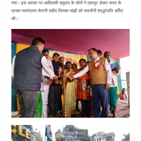
e
er
s
l
e
di
गया। इस अवसर पर आदिवासी समुदाय के लोगों ने एकजुट होकर भारत के
b
A
dI
t
प्रथम स्वतंत्रता सेनानी शहीद तिलका मांझी को भावभीनी श्रद्धांजलि अर्पित
o
p
n
की।
o
p
k