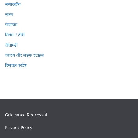
सम्पादकीय
सारण
सासाराम
सिनेमा / टीवी
सीतामढ़ी
स्वास्थ और लाइफ स्टाइल
हिमाचल प्रदेश
Grievance Redressal
Privacy Policy