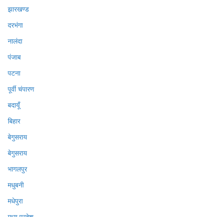
झारखण्ड
दरभंगा
नालंदा
पंजाब
पटना
पूर्वी चंपारण
बदायूँ
बिहार
बेगुसराय
बेगुसराय
भागलपुर
मधुबनी
मधेपुरा
मध्य प्रदेश