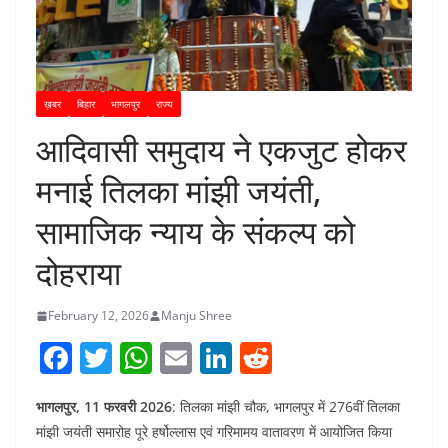
ख़बर
बिहार
भागलपुर
राज्य
आदिवासी समुदाय ने एकजुट होकर
मनाई तिलका मांझी जयंती,
सामाजिक न्याय के संकल्प को
दोहराया
February 12, 2026
Manju Shree
F
T
W
E
Li
R
a
w
h
m
n
e
भागलपुर, 11 फरवरी 2026
: तिलका मांझी चौक, भागलपुर में 276वीं तिलका
c
itt
at
ai
k
d
मांझी जयंती समारोह पूरे हर्षोल्लास एवं गरिमामय वातावरण में आयोजित किया