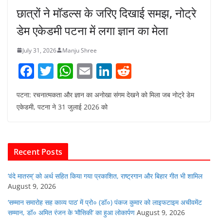
छात्रों ने मॉडल्स के जरिए दिखाई समझ, नोट्रे
डेम एकेडमी पटना में लगा ज्ञान का मेला
July 31, 2026
Manju Shree
F
T
W
E
Li
R
a
w
h
m
n
e
पटना: रचनात्मकता और ज्ञान का अनोखा संगम देखने को मिला जब नोट्रे डेम
c
itt
at
ai
k
d
एकेडमी, पटना ने 31 जुलाई 2026 को
e
er
s
l
e
di
b
A
dI
t
o
p
n
Recent Posts
o
p
k
‘वंदे मातरम्’ को अर्थ सहित किया गया प्रकाशित, राष्ट्रगान और बिहार गीत भी शामिल
August 9, 2026
‘सम्मान समारोह सह काव्य पाठ’ में प्रो० (डॉ०) पंकज कुमार को लाइफटाइम अचीवमेंट
सम्मान, डॉ० अमित रंजन के ‘मौसिकी’ का हुआ लोकार्पण
August 9, 2026