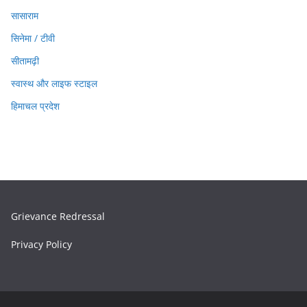
सासाराम
सिनेमा / टीवी
सीतामढ़ी
स्वास्थ और लाइफ स्टाइल
हिमाचल प्रदेश
Grievance Redressal
Privacy Policy