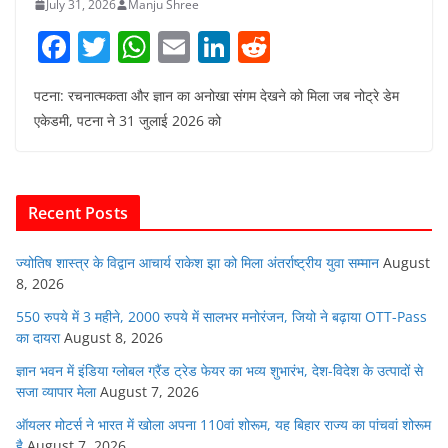
July 31, 2026
Manju Shree
F
T
W
E
Li
R
a
w
h
m
n
e
पटना: रचनात्मकता और ज्ञान का अनोखा संगम देखने को मिला जब नोट्रे डेम
c
itt
at
ai
k
d
एकेडमी, पटना ने 31 जुलाई 2026 को
e
er
s
l
e
di
b
A
dI
t
o
p
n
Recent Posts
o
p
k
ज्योतिष शास्त्र के विद्वान आचार्य राकेश झा को मिला अंतर्राष्ट्रीय युवा सम्मान
August
8, 2026
550 रुपये में 3 महीने, 2000 रुपये में सालभर मनोरंजन, जियो ने बढ़ाया OTT-Pass
का दायरा
August 8, 2026
ज्ञान भवन में इंडिया ग्लोबल ग्रैंड ट्रेड फेयर का भव्य शुभारंभ, देश-विदेश के उत्पादों से
सजा व्यापार मेला
August 7, 2026
ऑयलर मोटर्स ने भारत में खोला अपना 110वां शोरूम, यह बिहार राज्य का पांचवां शोरूम
है
August 7, 2026