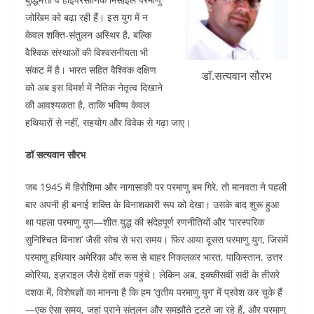
o
p
जोखिम को बढ़ा रही हैं। इस युग में न
k
केवल शक्ति-संतुलन अस्थिर है, बल्कि
वैश्विक संस्थाओं की विश्वसनीयता भी
संकट में है। भारत सहित वैश्विक दक्षिण
डाॅ.सत्यवान सौरभ
को अब इस विमर्श में नैतिक नेतृत्व दिखाने
की आवश्यकता है, ताकि भविष्य केवल
हथियारों से नहीं, सहयोग और विवेक से गढ़ा जाए।
डॉ सत्यवान सौरभ
जब 1945 में हिरोशिमा और नागासाकी पर परमाणु बम गिरे, तो मानवता ने पहली
बार अपनी ही बनाई शक्ति के विनाशकारी रूप को देखा। उसके बाद शुरू हुआ
था पहला परमाणु युग—शीत युद्ध की संदेहपूर्ण रणनीतियों और ‘पारस्परिक
सुनिश्चित विनाश’ जैसी सोच से भरा समय। फिर आया दूसरा परमाणु युग, जिसमें
परमाणु हथियार अमेरिका और रूस से बाहर निकलकर भारत, पाकिस्तान, उत्तर
कोरिया, इज़राइल जैसे देशों तक पहुंचे। लेकिन अब, इक्कीसवीं सदी के तीसरे
दशक में, विशेषज्ञों का मानना है कि हम ‘तृतीय परमाणु युग’ में प्रवेश कर चुके हैं
—एक ऐसा समय, जहां पुराने संतुलन और समझौते टूटते जा रहे हैं, और परमाणु