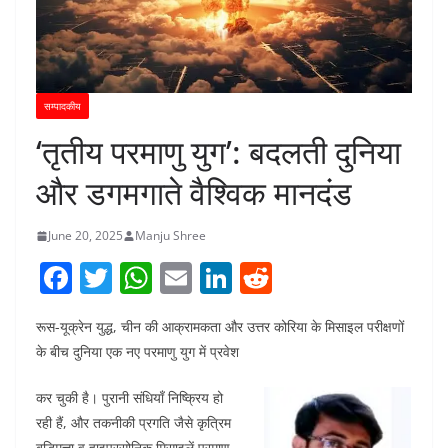
सम्पादकीय
‘तृतीय परमाणु युग’: बदलती दुनिया
और डगमगाते वैश्विक मानदंड
June 20, 2025
Manju Shree
F
T
W
E
Li
R
a
w
h
m
n
e
रूस-यूक्रेन युद्ध, चीन की आक्रामकता और उत्तर कोरिया के मिसाइल परीक्षणों
c
itt
at
ai
k
d
के बीच दुनिया एक नए परमाणु युग में प्रवेश
e
er
s
l
e
di
b
A
dI
t
कर चुकी है। पुरानी संधियाँ निष्क्रिय हो
रही हैं, और तकनीकी प्रगति जैसे कृत्रिम
o
p
n
बुद्धिमत्ता व हाइपरसोनिक मिसाइलें परमाणु