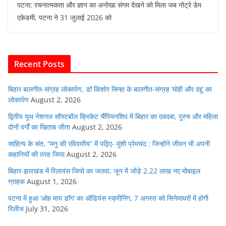
पटना: रचनात्मकता और ज्ञान का अनोखा संगम देखने को मिला जब नोट्रे डेम
c
itt
at
ai
k
d
एकेडमी, पटना ने 31 जुलाई 2026 को
e
er
s
l
e
di
b
A
dI
t
o
p
n
Recent Posts
o
p
k
बिहार बालगीत-संग्रह लोकार्पण, डॉ किशोर सिन्हा के बालगीत-संग्रह ‘मोही और दद्दू’ का
लोकार्पण
August 2, 2026
द्वितीय यूथ नेशनल सॉफ्टबॉल क्रिकेट चैंपियनशिप में बिहार का दबदबा, पुरुष और महिला
दोनों वर्गों का खिताब जीता
August 2, 2026
साहित्य के संत, “मनु की रविवारीय” में पढ़िए- मुंशी प्रेमचंद : जिन्होंने जीवन भी अपनी
कहानियों की तरह जिया
August 2, 2026
बिहार-झारखंड में रिलायंस जियो का जलवा, जून में जोड़े 2.22 लाख नए मोबाइल
ग्राहक
August 1, 2026
पटना में हुआ ‘ओह माय डॉग’ का ऑडियंस स्क्रीनिंग, 7 अगस्त को सिनेमाघरों में होगी
रिलीज
July 31, 2026