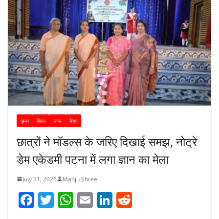
ख़बर
बिहार
राज्य
शिक्षा
छात्रों ने मॉडल्स के जरिए दिखाई समझ, नोट्रे
डेम एकेडमी पटना में लगा ज्ञान का मेला
July 31, 2026
Manju Shree
F
T
W
E
Li
R
a
w
h
m
n
e