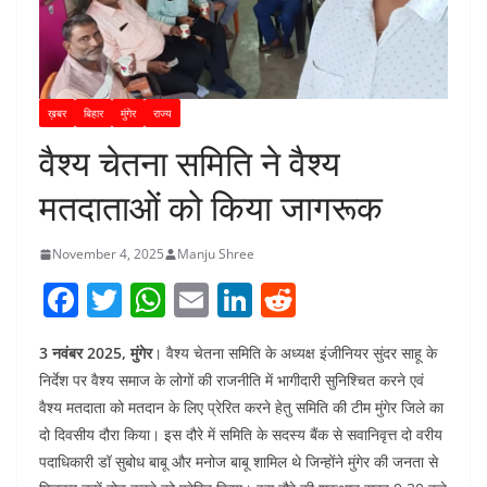
ख़बर
बिहार
मुंगेर
राज्य
वैश्य चेतना समिति ने वैश्य
मतदाताओं को किया जागरूक
November 4, 2025
Manju Shree
F
T
W
E
Li
R
a
w
h
m
n
e
3 नवंबर 2025, मुंगेर
। वैश्य चेतना समिति के अध्यक्ष इंजीनियर सुंदर साहू के
c
itt
at
ai
k
d
निर्देश पर वैश्य समाज के लोगों की राजनीति में भागीदारी सुनिश्चित करने एवं
e
er
s
l
e
di
वैश्य मतदाता को मतदान के लिए प्रेरित करने हेतु समिति की टीम मुंगेर जिले का
b
A
dI
t
दो दिवसीय दौरा किया। इस दौरे में समिति के सदस्य बैंक से सवानिवृत्त दो वरीय
o
p
n
पदाधिकारी डॉ सुबोध बाबू और मनोज बाबू शामिल थे जिन्होंने मुंगेर की जनता से