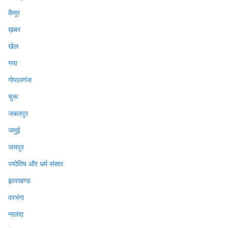
कैमूर
ख़बर
खेल
गया
गोपालगंज
चुरू
जबलपुर
जमुई
जयपुर
ज्योतिष और धर्म संसार
झारखण्ड
दरभंगा
नालंदा