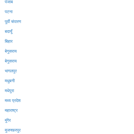
पंजाब
पटना
पूर्वी चंपारण
बदायूँ
बिहार
बेगुसराय
बेगुसराय
भागलपुर
मधुबनी
मधेपुरा
मध्य प्रदेश
महाराष्ट्र
मुंगेर
मुजफ्फ़रपुर