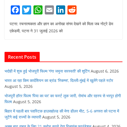
F
T
W
E
Li
R
a
w
h
m
n
e
पटना: रचनात्मकता और ज्ञान का अनोखा संगम देखने को मिला जब नोट्रे डेम
c
itt
at
ai
k
d
एकेडमी, पटना ने 31 जुलाई 2026 को
e
er
s
l
e
di
b
A
dI
t
o
p
n
Recent Posts
o
p
k
भदोही में शुरू हुई भोजपुरी फिल्म ‘गंगा जमुना सरस्वती’ की शूटिंग
August 6, 2026
भारत आ रहा किम कार्दशियन का ब्रांड ‘स्किम्स’, दिल्ली-मुंबई में खुलेंगे पहले स्टोर
August 5, 2026
भोजपुरी हॉरर फिल्म ‘पिया का घर’ का फर्स्ट लुक जारी, रोमांच और रहस्य से भरपूर होगी
फिल्म
August 5, 2026
बिहार में पहली बार प्लास्टिक हाउसहोल्ड की मेगा डीलर मीट, 5-6 अगस्त को पटना में
जुटेंगे कई राज्यों के व्यापारी
August 5, 2026
असम बाढ़ राहत के लिए 21 करोड़ रुपये देगा रिलायंस फाउंडेशन
August 4, 2026