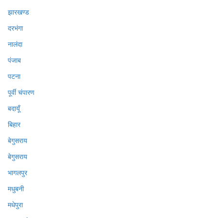
झारखण्ड
दरभंगा
नालंदा
पंजाब
पटना
पूर्वी चंपारण
बदायूँ
बिहार
बेगुसराय
बेगुसराय
भागलपुर
मधुबनी
मधेपुरा