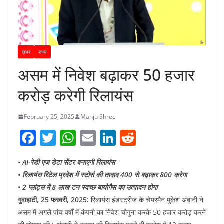
ख़बर
राज्य
असम में निवेश बढ़ाकर 50 हजार
करोड़ करेगी रिलायंस
February 25, 2025
Manju Shree
F
T
W
E
Li
R
a
w
h
m
n
e
•
AI-रेडी एज डेटा सेंटर बनाएगी रिलायंस
c
itt
at
ai
k
d
• रिलायंस रिटेल प्रदेश में स्टोर्स की तादाद 400 से बढ़ाकर 800 करेगा
e
er
s
l
e
di
• 2 प्लांट्स में 8 लाख टन स्वच्छ बायोगैस का उत्पादन होगा
b
A
dI
t
गुवाहाटी, 25 फरवरी, 2025:
रिलायंस इंडस्ट्रीज के चेयरमैन मुकेश अंबानी ने
o
p
n
असम में अगले पांच वर्षों में कंपनी का निवेश चौगुना करके 50 हजार करोड़ करने