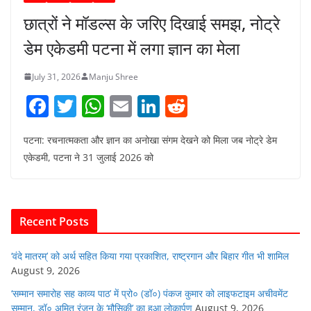
छात्रों ने मॉडल्स के जरिए दिखाई समझ, नोट्रे
डेम एकेडमी पटना में लगा ज्ञान का मेला
July 31, 2026
Manju Shree
F
T
W
E
Li
R
a
w
h
m
n
e
पटना: रचनात्मकता और ज्ञान का अनोखा संगम देखने को मिला जब नोट्रे डेम
c
itt
at
ai
k
d
एकेडमी, पटना ने 31 जुलाई 2026 को
e
er
s
l
e
di
b
A
dI
t
o
p
n
Recent Posts
o
p
k
‘वंदे मातरम्’ को अर्थ सहित किया गया प्रकाशित, राष्ट्रगान और बिहार गीत भी शामिल
August 9, 2026
‘सम्मान समारोह सह काव्य पाठ’ में प्रो० (डॉ०) पंकज कुमार को लाइफटाइम अचीवमेंट
सम्मान, डॉ० अमित रंजन के ‘मौसिकी’ का हुआ लोकार्पण
August 9, 2026