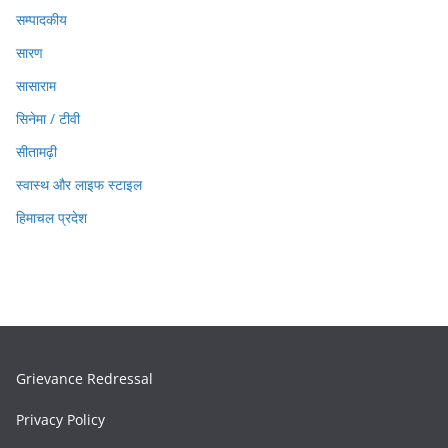
सम्पादकीय
सारण
सासाराम
सिनेमा / टीवी
सीतामढ़ी
स्वास्थ और लाइफ स्टाइल
हिमाचल प्रदेश
Grievance Redressal
Privacy Policy