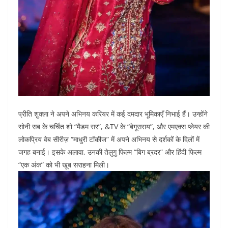
प्रीति शुक्ला ने अपने अभिनय करियर में कई दमदार भूमिकाएँ निभाई हैं। उन्होंने
सोनी सब के चर्चित शो “मैडम सर”, &TV के “बेगूसराय”, और एमएक्स प्लेयर की
लोकप्रिय वेब सीरीज़ “माधुरी टॉकीज” में अपने अभिनय से दर्शकों के दिलों में
जगह बनाई। इसके अलावा, उनकी तेलुगु फिल्म “बिग ब्रदर” और हिंदी फिल्म
“एक अंक” को भी खूब सराहना मिली।