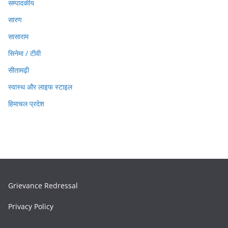
सम्पादकीय
सारण
सासाराम
सिनेमा / टीवी
सीतामढ़ी
स्वास्थ और लाइफ स्टाइल
हिमाचल प्रदेश
Grievance Redressal
Privacy Policy