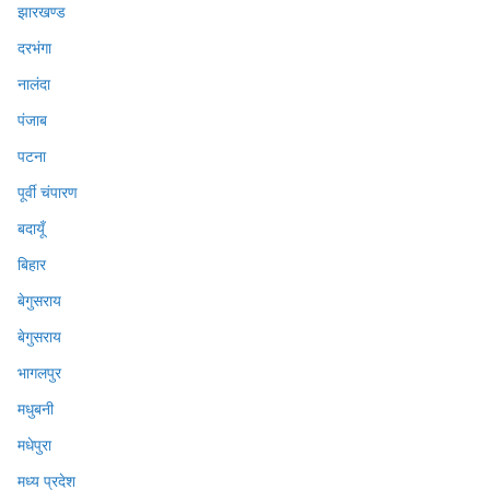
झारखण्ड
दरभंगा
नालंदा
पंजाब
पटना
पूर्वी चंपारण
बदायूँ
बिहार
बेगुसराय
बेगुसराय
भागलपुर
मधुबनी
मधेपुरा
मध्य प्रदेश