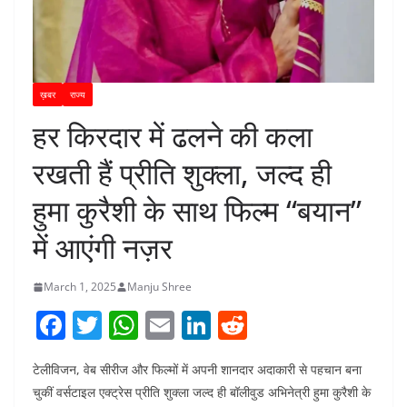
ख़बर
राज्य
हर किरदार में ढलने की कला
रखती हैं प्रीति शुक्ला, जल्द ही
हुमा कुरैशी के साथ फिल्म “बयान”
में आएंगी नज़र
March 1, 2025
Manju Shree
F
T
W
E
Li
R
a
w
h
m
n
e
टेलीविजन, वेब सीरीज और फिल्मों में अपनी शानदार अदाकारी से पहचान बना
c
itt
at
ai
k
d
चुकीं वर्सटाइल एक्ट्रेस प्रीति शुक्ला जल्द ही बॉलीवुड अभिनेत्री हुमा कुरैशी के