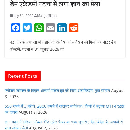
डेम एकेडमी पटना में लगा ज्ञान का मेला
July 31, 2026
Manju Shree
F
T
W
E
Li
R
a
w
h
m
n
e
पटना: रचनात्मकता और ज्ञान का अनोखा संगम देखने को मिला जब नोट्रे डेम
c
itt
at
ai
k
d
एकेडमी, पटना ने 31 जुलाई 2026 को
e
er
s
l
e
di
b
A
dI
t
o
p
n
Recent Posts
o
p
k
ज्योतिष शास्त्र के विद्वान आचार्य राकेश झा को मिला अंतर्राष्ट्रीय युवा सम्मान
August
8, 2026
550 रुपये में 3 महीने, 2000 रुपये में सालभर मनोरंजन, जियो ने बढ़ाया OTT-Pass
का दायरा
August 8, 2026
ज्ञान भवन में इंडिया ग्लोबल ग्रैंड ट्रेड फेयर का भव्य शुभारंभ, देश-विदेश के उत्पादों से
सजा व्यापार मेला
August 7, 2026