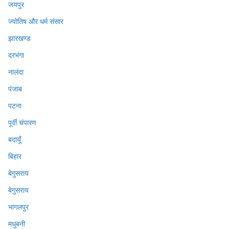
जयपुर
ज्योतिष और धर्म संसार
झारखण्ड
दरभंगा
नालंदा
पंजाब
पटना
पूर्वी चंपारण
बदायूँ
बिहार
बेगुसराय
बेगुसराय
भागलपुर
मधुबनी