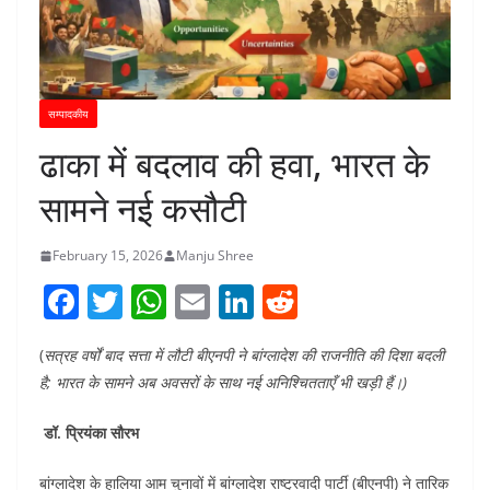
सम्पादकीय
ढाका में बदलाव की हवा, भारत के
सामने नई कसौटी
February 15, 2026
Manju Shree
F
T
W
E
Li
R
a
w
h
m
n
e
(
सत्रह वर्षों बाद सत्ता में लौटी बीएनपी ने बांग्लादेश की राजनीति की दिशा बदली
c
itt
at
ai
k
d
है; भारत के सामने अब अवसरों के साथ नई अनिश्चितताएँ भी खड़ी हैं।)
e
er
s
l
e
di
b
A
dI
t
डॉ. प्रियंका सौरभ
o
p
n
बांग्लादेश के हालिया आम चुनावों में बांग्लादेश राष्ट्रवादी पार्टी (बीएनपी) ने तारिक