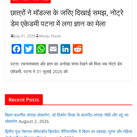
छात्रों ने मॉडल्स के जरिए दिखाई समझ, नोट्रे
डेम एकेडमी पटना में लगा ज्ञान का मेला
July 31, 2026
Manju Shree
F
T
W
E
Li
R
a
w
h
m
n
e
पटना: रचनात्मकता और ज्ञान का अनोखा संगम देखने को मिला जब नोट्रे डेम
c
itt
at
ai
k
d
एकेडमी, पटना ने 31 जुलाई 2026 को
e
er
s
l
e
di
b
A
dI
t
o
p
n
Recent Posts
o
p
k
बिहार बालगीत-संग्रह लोकार्पण, डॉ किशोर सिन्हा के बालगीत-संग्रह ‘मोही और दद्दू’ का
लोकार्पण
August 2, 2026
द्वितीय यूथ नेशनल सॉफ्टबॉल क्रिकेट चैंपियनशिप में बिहार का दबदबा, पुरुष और महिला