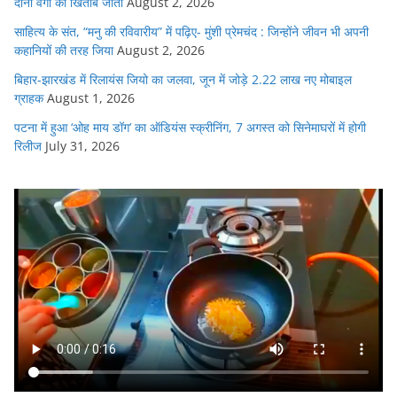
दोनों वर्गों का खिताब जीता
August 2, 2026
साहित्य के संत, “मनु की रविवारीय” में पढ़िए- मुंशी प्रेमचंद : जिन्होंने जीवन भी अपनी
कहानियों की तरह जिया
August 2, 2026
बिहार-झारखंड में रिलायंस जियो का जलवा, जून में जोड़े 2.22 लाख नए मोबाइल
ग्राहक
August 1, 2026
पटना में हुआ ‘ओह माय डॉग’ का ऑडियंस स्क्रीनिंग, 7 अगस्त को सिनेमाघरों में होगी
रिलीज
July 31, 2026