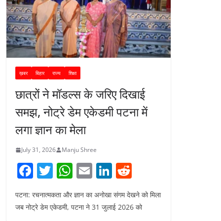
ख़बर
बिहार
राज्य
शिक्षा
छात्रों ने मॉडल्स के जरिए दिखाई
समझ, नोट्रे डेम एकेडमी पटना में
लगा ज्ञान का मेला
July 31, 2026
Manju Shree
F
T
W
E
Li
R
a
w
h
m
n
e
पटना: रचनात्मकता और ज्ञान का अनोखा संगम देखने को मिला
c
itt
at
ai
k
d
जब नोट्रे डेम एकेडमी, पटना ने 31 जुलाई 2026 को
e
er
s
l
e
di