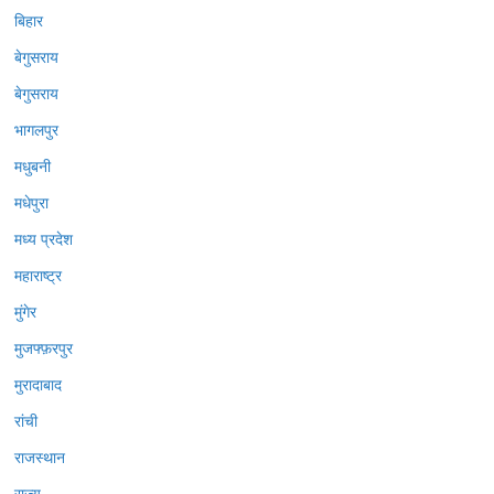
बिहार
बेगुसराय
बेगुसराय
भागलपुर
मधुबनी
मधेपुरा
मध्य प्रदेश
महाराष्ट्र
मुंगेर
मुजफ्फ़रपुर
मुरादाबाद
रांची
राजस्थान
राज्य