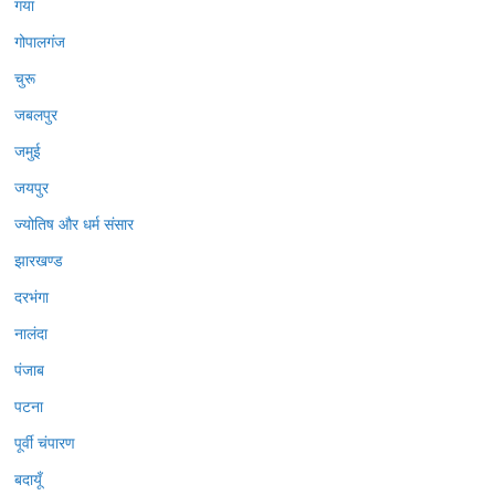
गया
गोपालगंज
चुरू
जबलपुर
जमुई
जयपुर
ज्योतिष और धर्म संसार
झारखण्ड
दरभंगा
नालंदा
पंजाब
पटना
पूर्वी चंपारण
बदायूँ