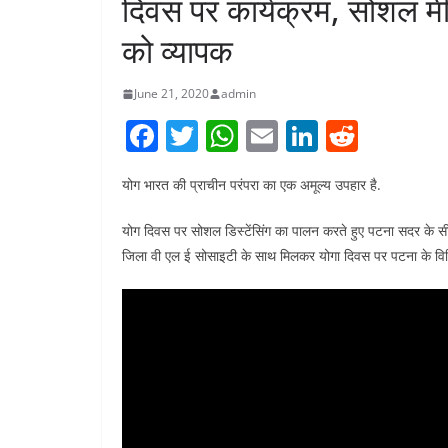
दिवस पर कार्यक्रम, सोशल मीड
को व्यापक
June 21, 2020
admin
F
T
W
E
Li
R
a
w
h
m
n
e
योग भारत की प्राचीन परंपरा का एक अमूल्य उपहार है.
c
itt
at
ai
k
d
e
er
s
l
e
di
योग दिवस पर सोशल डिस्टेंसिंग का पालन करते हुए पटना सदर के
b
A
dI
t
जिला वी एल ई सोसाइटी के साथ मिलकर योगा दिवस पर पटना के विभिन्
o
p
n
o
p
k