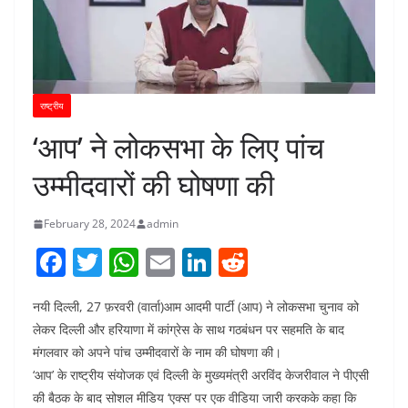
राष्ट्रीय
‘आप’ ने लोकसभा के लिए पांच
उम्मीदवारों की घोषणा की
February 28, 2024
admin
F
T
W
E
Li
R
a
w
h
m
n
e
नयी दिल्ली, 27 फ़रवरी (वार्ता)आम आदमी पार्टी (आप) ने लोकसभा चुनाव को
c
itt
at
ai
k
d
लेकर दिल्ली और हरियाणा में कांग्रेस के साथ गठबंधन पर सहमति के बाद
e
er
s
l
e
di
मंगलवार को अपने पांच उम्मीदवारों के नाम की घोषणा की।
b
A
dI
t
‘आप’ के राष्ट्रीय संयोजक एवं दिल्ली के मुख्यमंत्री अरविंद केजरीवाल ने पीएसी
o
p
n
की बैठक के बाद सोशल मीडिय ‘एक्स’ पर एक वीडिया जारी करकके कहा कि