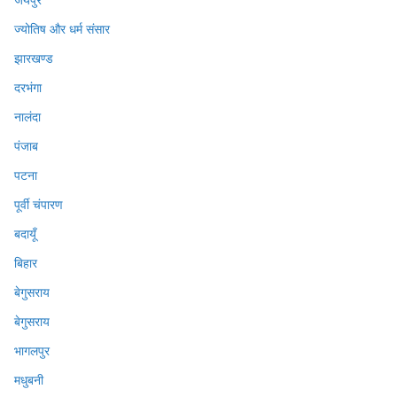
ज्योतिष और धर्म संसार
झारखण्ड
दरभंगा
नालंदा
पंजाब
पटना
पूर्वी चंपारण
बदायूँ
बिहार
बेगुसराय
बेगुसराय
भागलपुर
मधुबनी