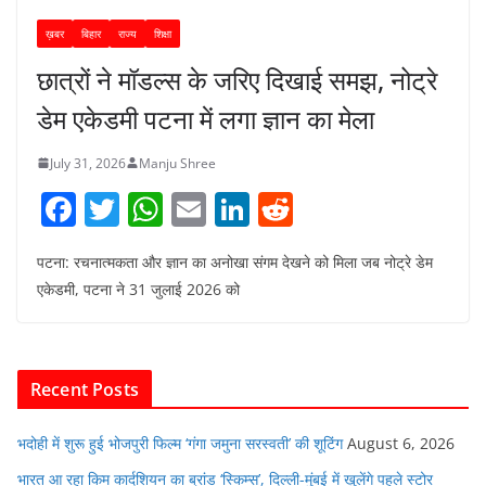
ख़बर
बिहार
राज्य
शिक्षा
छात्रों ने मॉडल्स के जरिए दिखाई समझ, नोट्रे
डेम एकेडमी पटना में लगा ज्ञान का मेला
July 31, 2026
Manju Shree
F
T
W
E
Li
R
a
w
h
m
n
e
पटना: रचनात्मकता और ज्ञान का अनोखा संगम देखने को मिला जब नोट्रे डेम
c
itt
at
ai
k
d
एकेडमी, पटना ने 31 जुलाई 2026 को
e
er
s
l
e
di
b
A
dI
t
o
p
n
Recent Posts
o
p
k
भदोही में शुरू हुई भोजपुरी फिल्म ‘गंगा जमुना सरस्वती’ की शूटिंग
August 6, 2026
भारत आ रहा किम कार्दशियन का ब्रांड ‘स्किम्स’, दिल्ली-मुंबई में खुलेंगे पहले स्टोर