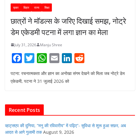
ख़बर
बिहार
राज्य
शिक्षा
छात्रों ने मॉडल्स के जरिए दिखाई समझ, नोट्रे
डेम एकेडमी पटना में लगा ज्ञान का मेला
July 31, 2026
Manju Shree
F
T
W
E
Li
R
a
w
h
m
n
e
पटना: रचनात्मकता और ज्ञान का अनोखा संगम देखने को मिला जब नोट्रे डेम
c
itt
at
ai
k
d
एकेडमी, पटना ने 31 जुलाई 2026 को
e
er
s
l
e
di
b
A
dI
t
o
p
n
Recent Posts
o
p
k
व्हाट्सएप की दुनिया, “मनु की रविवारीय” में पढ़िए”- सुविधा से शुरू हुआ सफ़र, अब
आदत से आगे गुलामी तक
August 9, 2026