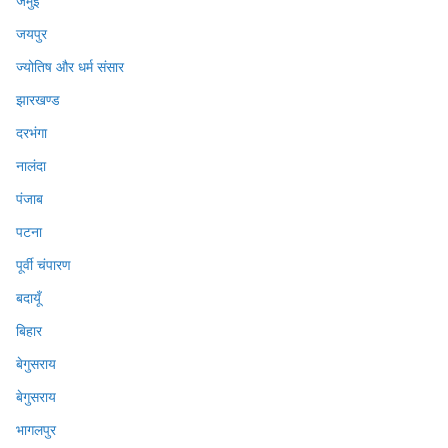
जमुई
जयपुर
ज्योतिष और धर्म संसार
झारखण्ड
दरभंगा
नालंदा
पंजाब
पटना
पूर्वी चंपारण
बदायूँ
बिहार
बेगुसराय
बेगुसराय
भागलपुर