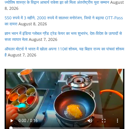
ज्योतिष शास्त्र के विद्वान आचार्य राकेश झा को मिला अंतर्राष्ट्रीय युवा सम्मान
August
8, 2026
550 रुपये में 3 महीने, 2000 रुपये में सालभर मनोरंजन, जियो ने बढ़ाया OTT-Pass
का दायरा
August 8, 2026
ज्ञान भवन में इंडिया ग्लोबल ग्रैंड ट्रेड फेयर का भव्य शुभारंभ, देश-विदेश के उत्पादों से
सजा व्यापार मेला
August 7, 2026
ऑयलर मोटर्स ने भारत में खोला अपना 110वां शोरूम, यह बिहार राज्य का पांचवां शोरूम
है
August 7, 2026