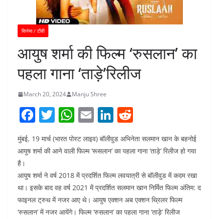
सिनेमा / टीवी
आयुष शर्मा की फिल्म ‘रुसलान’ का
पहला गाना ‘ताड़े’रिलीज
March 20, 2024
Manju Shree
F
T
W
E
Li
R
a
w
h
m
n
e
मुंबई, 19 मार्च (भारत पोस्ट लाइव) बॉलीवुड अभिनेता सलमान खान के बहनोई
c
itt
at
ai
k
d
आयुष शर्मा की आने वाली फिल्म ‘रूसलान’ का पहला गाना ‘ताड़े’ रिलीज हो गया
e
er
s
l
e
di
है।
b
A
dI
t
आयुष शर्मा ने वर्ष 2018 में प्रदर्शित फिल्म लवयात्री से बॉलीवुड में कदम रखा
o
p
n
था। इसके बाद वह वर्ष 2021 में प्रदर्शित सलमान खान निर्मित फिल्म अंतिम: द
फाइनल ट्रुथ में नजर आए थे। आयुष एक्शन अब एक्शन थ्रिलर फिल्म
o
p
‘रुसलान’ में नजर आयेंगे। फिल्म ‘रुसलान’ का पहला गाना ‘ताड़े’ रिलीज