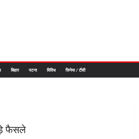
य
बिहार
पटना
विविध
सिनेमा / टीवी
़े फैसले