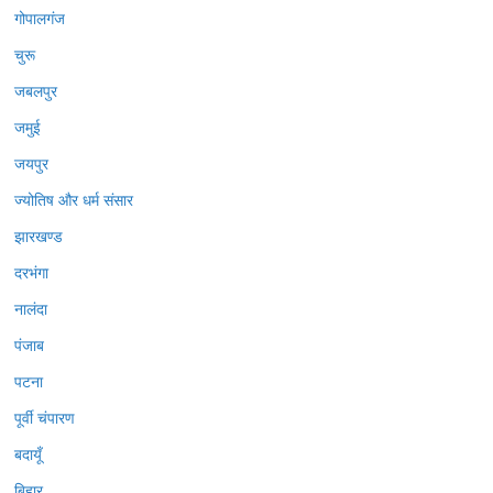
गोपालगंज
चुरू
जबलपुर
जमुई
जयपुर
ज्योतिष और धर्म संसार
झारखण्ड
दरभंगा
नालंदा
पंजाब
पटना
पूर्वी चंपारण
बदायूँ
बिहार