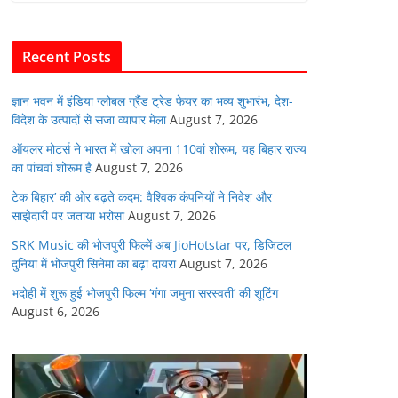
b
A
dI
t
o
p
n
Recent Posts
o
p
k
ज्ञान भवन में इंडिया ग्लोबल ग्रैंड ट्रेड फेयर का भव्य शुभारंभ, देश-
विदेश के उत्पादों से सजा व्यापार मेला
August 7, 2026
ऑयलर मोटर्स ने भारत में खोला अपना 110वां शोरूम, यह बिहार राज्य
का पांचवां शोरूम है
August 7, 2026
टेक बिहार’ की ओर बढ़ते कदम: वैश्विक कंपनियों ने निवेश और
साझेदारी पर जताया भरोसा
August 7, 2026
SRK Music की भोजपुरी फिल्में अब JioHotstar पर, डिजिटल
दुनिया में भोजपुरी सिनेमा का बढ़ा दायरा
August 7, 2026
भदोही में शुरू हुई भोजपुरी फिल्म ‘गंगा जमुना सरस्वती’ की शूटिंग
August 6, 2026