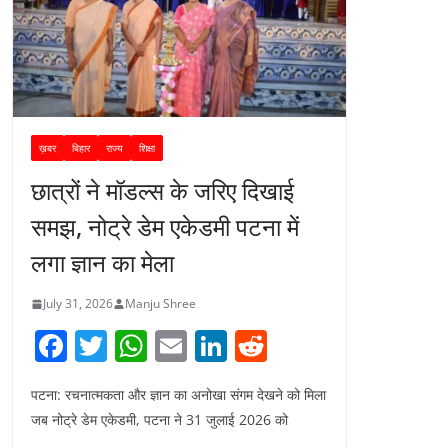
ख़बर
बिहार
राज्य
शिक्षा
छात्रों ने मॉडल्स के जरिए दिखाई
समझ, नोट्रे डेम एकेडमी पटना में
लगा ज्ञान का मेला
July 31, 2026
Manju Shree
F
T
W
E
Li
R
a
w
h
m
n
e
पटना: रचनात्मकता और ज्ञान का अनोखा संगम देखने को मिला
c
itt
at
ai
k
d
जब नोट्रे डेम एकेडमी, पटना ने 31 जुलाई 2026 को
e
er
s
l
e
di