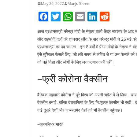
May 26, 2022
Manju Shree
F
T
W
E
Li
R
a
w
h
m
n
e
आज प्रधानमंत्री नरेन्द्र मोदी के नेतृत्व वाली केंद्र सरकार के आठ 
c
itt
at
ai
k
d
और सहयोगी दलों की शानदार जीत के बाद नरेन्द्र मोदी ने 26 मई को द
e
er
s
l
e
di
प्रधानमंत्री का पद संभाला। इन 8 वर्षों में पीएम मोदी के नेतृत्व ने
b
A
dI
t
ऐसे मुश्किल फैसले लिए, जो लंबे समय से लंबित थे या उन फैसले को 
o
p
n
को नई दिशा और लोगों के लिए जनकल्याणकारी रहीं।
o
p
–फ्री कोरोना वैक्सीन
k
वैश्विक महामारी कोरोना ने पूरे विश्व को अपनी चपेट में ले लिया। 
वैक्सीन बनाई, बल्कि देशवासियों के लिए नि:शुल्क वैक्सीन भी रखी। 
कई दूसरे देशों और जरूरतमंद देशों को भी वैक्सीन पहुंचाई।
–आत्मनिर्भर भारत