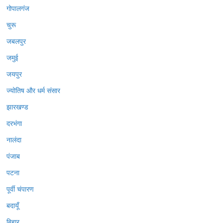
गोपालगंज
चुरू
जबलपुर
जमुई
जयपुर
ज्योतिष और धर्म संसार
झारखण्ड
दरभंगा
नालंदा
पंजाब
पटना
पूर्वी चंपारण
बदायूँ
बिहार