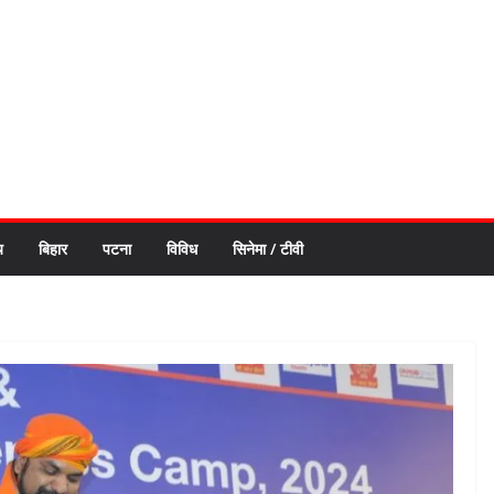
य
बिहार
पटना
विविध
सिनेमा / टीवी