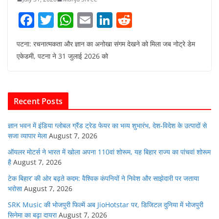
F
T
W
E
Li
R
a
w
h
m
n
e
पटना: रचनात्मकता और ज्ञान का अनोखा संगम देखने को मिला जब नोट्रे डेम
c
itt
at
ai
k
d
एकेडमी, पटना ने 31 जुलाई 2026 को
e
er
s
l
e
di
b
A
dI
t
o
p
n
Recent Posts
o
p
k
ज्ञान भवन में इंडिया ग्लोबल ग्रैंड ट्रेड फेयर का भव्य शुभारंभ, देश-विदेश के उत्पादों से
सजा व्यापार मेला
August 7, 2026
ऑयलर मोटर्स ने भारत में खोला अपना 110वां शोरूम, यह बिहार राज्य का पांचवां शोरूम
है
August 7, 2026
टेक बिहार’ की ओर बढ़ते कदम: वैश्विक कंपनियों ने निवेश और साझेदारी पर जताया
भरोसा
August 7, 2026
SRK Music की भोजपुरी फिल्में अब JioHotstar पर, डिजिटल दुनिया में भोजपुरी
सिनेमा का बढ़ा दायरा
August 7, 2026