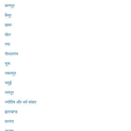
कानपुर
कैमूर
ख़बर
खेल
गया
गोपालगंज
चुरू
जबलपुर
जमुई
जयपुर
ज्योतिष और धर्म संसार
झारखण्ड
दरभंगा
नालंदा