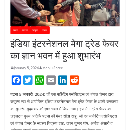
ख़बर
पटना
बिहार
राज्य
इंडिया इंटरनेशनल मेगा ट्रेड फेयर
का ज्ञान भवन में हुआ शुभारंभ
January 5, 2024
Manju Shree
F
T
W
E
Li
R
a
w
h
m
n
e
पटना 5 जनवरी, 2024:
जी एस मार्केटिंग एसोसिएट्स एवं बंगाल चैम्बर द्वारा
c
itt
at
ai
k
d
संयुक्त रूप से आयोजित इंडिया इंटरनेशनल मेगा ट्रेड फेयर के आठवें संस्करण
e
er
s
l
e
di
का शुभारंभ शुक्रवार को ज्ञान भवन में किया गया। इस मेगा ट्रेड फेयर का
b
A
dI
t
उद्घाटन मुख्य अतिथि पटना की मेयर सीता साहू, जी एस मार्केटिंग एसोसिएट्स
o
p
n
एवं बंगाल चैम्बर के सदस्य चिद्रूप शाह, तपन कुमार घोष, अनीश अंसारी व