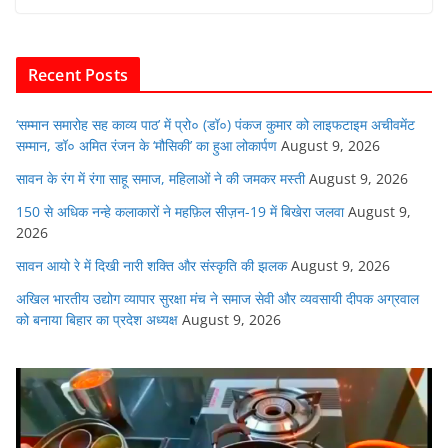
e
er
s
l
e
di
b
A
dI
t
o
p
n
Recent Posts
o
p
k
‘सम्मान समारोह सह काव्य पाठ’ में प्रो० (डॉ०) पंकज कुमार को लाइफटाइम अचीवमेंट
सम्मान, डॉ० अमित रंजन के ‘मौसिकी’ का हुआ लोकार्पण
August 9, 2026
सावन के रंग में रंगा साहू समाज, महिलाओं ने की जमकर मस्ती
August 9, 2026
150 से अधिक नन्हे कलाकारों ने महफ़िल सीज़न-19 में बिखेरा जलवा
August 9,
2026
सावन आयो रे में दिखी नारी शक्ति और संस्कृति की झलक
August 9, 2026
अखिल भारतीय उद्योग व्यापार सुरक्षा मंच ने समाज सेवी और व्यवसायी दीपक अग्रवाल
को बनाया बिहार का प्रदेश अध्यक्ष
August 9, 2026