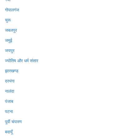
गोपालगंज
चुरू
जबलपुर
जमुई
जयपुर
ज्योतिष और धर्म संसार
झारखण्ड
दरभंगा
नालंदा
पंजाब
पटना
पूर्वी चंपारण
बदायूँ