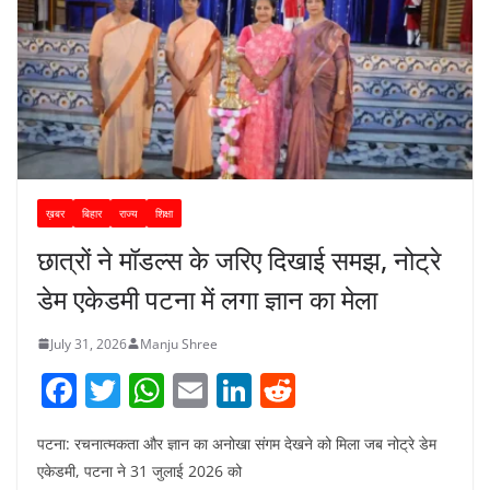
ख़बर
बिहार
राज्य
शिक्षा
छात्रों ने मॉडल्स के जरिए दिखाई समझ, नोट्रे
डेम एकेडमी पटना में लगा ज्ञान का मेला
July 31, 2026
Manju Shree
F
T
W
E
Li
R
a
w
h
m
n
e
पटना: रचनात्मकता और ज्ञान का अनोखा संगम देखने को मिला जब नोट्रे डेम
c
itt
at
ai
k
d
एकेडमी, पटना ने 31 जुलाई 2026 को