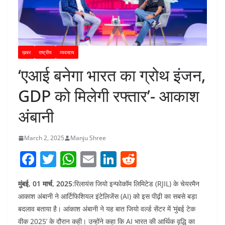
ख़बर
राष्ट्रीय
व्यवसाय
‘एआई बनेगा भारत का ग्रोथ इंजन,
GDP को मिलेगी रफ्तार’- आकाश
अंबानी
March 2, 2025
Manju Shree
F
T
W
E
Li
R
a
w
h
m
n
e
मुंबई, 01 मार्च, 2025
:रिलायंस जियो इन्फोकॉम लिमिटेड (RJIL) के चेयरमैन
c
itt
at
ai
k
d
आकाश अंबानी ने आर्टिफिशियल इंटेलिजेंस (AI) को इस पीढ़ी का सबसे बड़ा
e
er
s
l
e
di
बदलाव बताया है। आंकाश अंबानी ने यह बात जियो वर्ल्ड सेंटर में ‘मुंबई टेक
b
A
dI
t
वीक 2025’ के दौरान कही। उन्होंने कहा कि AI भारत की आर्थिक वृद्धि का