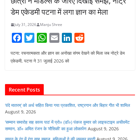
छात्रों ने मॉडल्स के जरिए दिखाई समझ, नोट्रे
डेम एकेडमी पटना में लगा ज्ञान का मेला
July 31, 2026
Manju Shree
F
T
W
E
Li
R
a
w
h
m
n
e
पटना: रचनात्मकता और ज्ञान का अनोखा संगम देखने को मिला जब नोट्रे डेम
c
itt
at
ai
k
d
एकेडमी, पटना ने 31 जुलाई 2026 को
e
er
s
l
e
di
b
A
dI
t
o
p
n
Recent Posts
o
p
k
‘वंदे मातरम्’ को अर्थ सहित किया गया प्रकाशित, राष्ट्रगान और बिहार गीत भी शामिल
August 9, 2026
‘सम्मान समारोह सह काव्य पाठ’ में प्रो० (डॉ०) पंकज कुमार को लाइफटाइम अचीवमेंट
सम्मान, डॉ० अमित रंजन के ‘मौसिकी’ का हुआ लोकार्पण
August 9, 2026
सावन के रंग में रंगा साहू समाज, महिलाओं ने की जमकर मस्ती
August 9, 2026