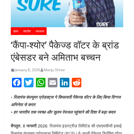
ख़बर
राष्ट्रीय
व्यवसाय
‘कैंपा-श्योर’ पैकेज्ड वॉटर के ब्रांड
एंबेसडर बने अमिताभ बच्चन
January 8, 2026
Manju Shree
F
T
W
E
Li
R
a
w
h
m
n
e
•
रिलायंस कंज़्यूमर प्रोडक्ट्स ने किफायती पैकेज्ड वॉटर के लिए किया दिग्गज
c
itt
at
ai
k
d
अभिनेता से करार
e
er
s
l
e
di
• हर भारतीय तक स्वच्छ और सुलभ पेयजल पहुंचाने की दिशा में बड़ा कदम
b
A
dI
t
बेंगलुरु, 8 जनवरी 2026
: रिलायंस इंडस्ट्रीज़ लिमिटेड की एफएमसीजी इकाई
o
p
n
रिलायंस कंज़्यूमर प्रोडक्ट्स लिमिटेड (RCPL) ने अपनी पैकेज्ड ड्रिंकिंग वॉटर