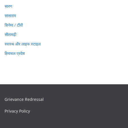
सारण
सासाराम
सिनेमा / टीवी
सीतामढ़ी
स्वास्थ और लाइफ स्टाइल
हिमाचल प्रदेश
Grievance Redressal
Privacy Policy