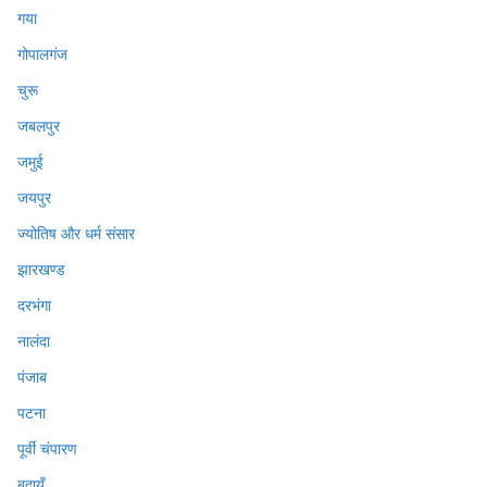
गया
गोपालगंज
चुरू
जबलपुर
जमुई
जयपुर
ज्योतिष और धर्म संसार
झारखण्ड
दरभंगा
नालंदा
पंजाब
पटना
पूर्वी चंपारण
बदायूँ