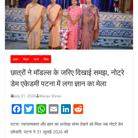
ख़बर
बिहार
राज्य
शिक्षा
छात्रों ने मॉडल्स के जरिए दिखाई समझ, नोट्रे
डेम एकेडमी पटना में लगा ज्ञान का मेला
July 31, 2026
Manju Shree
F
T
W
E
Li
R
a
w
h
m
n
e
पटना: रचनात्मकता और ज्ञान का अनोखा संगम देखने को मिला जब नोट्रे डेम
c
itt
at
ai
k
d
एकेडमी, पटना ने 31 जुलाई 2026 को