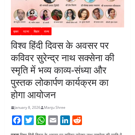
ख़बर
पटना
बिहार
राज्य
विश्व हिंदी दिवस के अवसर पर
कविवर सुरेन्द्र नाथ सक्सेना की
स्मृति में भव्य काव्य-संध्या और
पुस्तक लोकार्पण कार्यक्रम का
होगा आयोजन
January 8, 2026
Manju Shree
F
T
W
E
Li
R
a
w
h
m
n
e
पटना
,विश्व हिंदी दिवस के अवसर पर कविवर सुरेन्द्र नाथ सक्सेना की स्मृति में