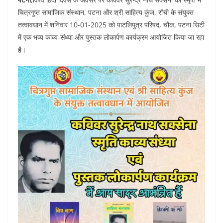
c
itt
at
ai
k
d
चित्रगुप्त सामाजिक संस्थान, पटना और श्री साहित्य कुंज, राँची के संयुक्त
e
er
s
l
e
di
तत्वावधान में शनिवार 10-01-2025 को पाटलिपुत्र परिषद, चौक, पटना सिटी
b
A
dI
t
में एक भव्य काव्य-संध्या और पुस्तक लोकार्पण कार्यक्रम आयोजित किया जा रहा
o
p
n
है।
o
p
k