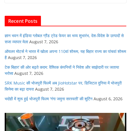
e
er
s
l
e
di
b
A
dI
t
o
p
n
Recent Posts
o
p
k
ज्ञान भवन में इंडिया ग्लोबल ग्रैंड ट्रेड फेयर का भव्य शुभारंभ, देश-विदेश के उत्पादों से
सजा व्यापार मेला
August 7, 2026
ऑयलर मोटर्स ने भारत में खोला अपना 110वां शोरूम, यह बिहार राज्य का पांचवां शोरूम
है
August 7, 2026
टेक बिहार’ की ओर बढ़ते कदम: वैश्विक कंपनियों ने निवेश और साझेदारी पर जताया
भरोसा
August 7, 2026
SRK Music की भोजपुरी फिल्में अब JioHotstar पर, डिजिटल दुनिया में भोजपुरी
सिनेमा का बढ़ा दायरा
August 7, 2026
भदोही में शुरू हुई भोजपुरी फिल्म ‘गंगा जमुना सरस्वती’ की शूटिंग
August 6, 2026