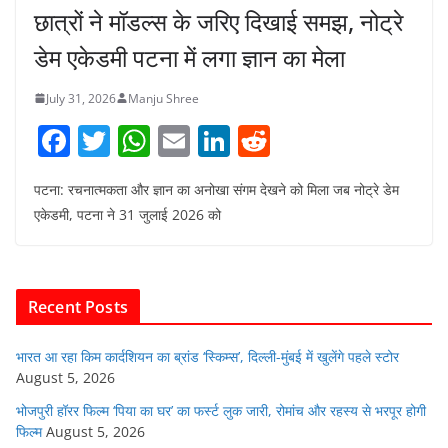
छात्रों ने मॉडल्स के जरिए दिखाई समझ, नोट्रे
डेम एकेडमी पटना में लगा ज्ञान का मेला
July 31, 2026
Manju Shree
F
T
W
E
Li
R
a
w
h
m
n
e
पटना: रचनात्मकता और ज्ञान का अनोखा संगम देखने को मिला जब नोट्रे डेम
c
itt
at
ai
k
d
एकेडमी, पटना ने 31 जुलाई 2026 को
e
er
s
l
e
di
b
A
dI
t
o
p
n
Recent Posts
o
p
k
भारत आ रहा किम कार्दशियन का ब्रांड ‘स्किम्स’, दिल्ली-मुंबई में खुलेंगे पहले स्टोर
August 5, 2026
भोजपुरी हॉरर फिल्म ‘पिया का घर’ का फर्स्ट लुक जारी, रोमांच और रहस्य से भरपूर होगी
फिल्म
August 5, 2026