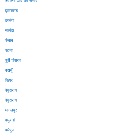
ज्योतिष और धर्म संसार
झारखण्ड
दरभंगा
नालंदा
पंजाब
पटना
पूर्वी चंपारण
बदायूँ
बिहार
बेगुसराय
बेगुसराय
भागलपुर
मधुबनी
मधेपुरा