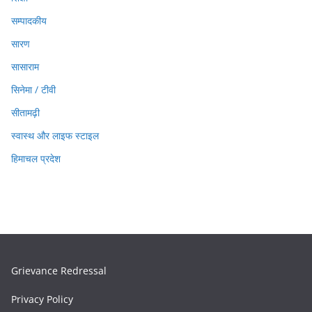
सम्पादकीय
सारण
सासाराम
सिनेमा / टीवी
सीतामढ़ी
स्वास्थ और लाइफ स्टाइल
हिमाचल प्रदेश
Grievance Redressal
Privacy Policy