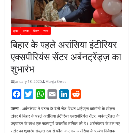
ख़बर
पटना
बिहार
राज्य
बिहार के पहले अरांसिया इंटीरियर
एक्सपीरियंस सेंटर अर्बनट्रेंड्ज़ का
शुभारंभ
January 18, 2025
Manju Shree
F
T
W
E
Li
R
a
w
h
m
n
e
पटना
: अर्बनकेयर ने पटना के बेली रोड स्थित आईएएस कॉलोनी के लीड्स
c
itt
at
ai
k
d
टॉवर में बिहार के पहले अरांसिया इंटीरियर एक्सपीरियंस सेंटर, अर्बनट्रेंड्ज़ के
e
er
s
l
e
di
उद्घाटन के साथ एक महत्वपूर्ण उपलब्धि हासिल की है। अर्बनकेयर के इस नए
b
A
dI
t
स्टोर का शुभारंभ संयुक्त रूप से फीता काटकर अरांसिया के प्रबंध निदेशक