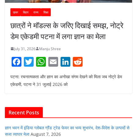
ख़बर
बिहार
राज्य
शिक्षा
छात्रों ने मॉडल्स के जरिए दिखाई समझ, नोट्रे
डेम एकेडमी पटना में लगा ज्ञान का मेला
July 31, 2026
Manju Shree
F
T
W
E
Li
R
a
w
h
m
n
e
पटना: रचनात्मकता और ज्ञान का अनोखा संगम देखने को मिला जब नोट्रे डेम
c
itt
at
ai
k
d
एकेडमी, पटना ने 31 जुलाई 2026 को
e
er
s
l
e
di
b
A
dI
t
o
p
n
Recent Posts
o
p
k
ज्ञान भवन में इंडिया ग्लोबल ग्रैंड ट्रेड फेयर का भव्य शुभारंभ, देश-विदेश के उत्पादों से
सजा व्यापार मेला
August 7, 2026