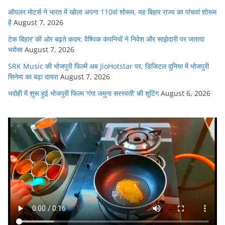
ऑयलर मोटर्स ने भारत में खोला अपना 110वां शोरूम, यह बिहार राज्य का पांचवां शोरूम
है
August 7, 2026
टेक बिहार’ की ओर बढ़ते कदम: वैश्विक कंपनियों ने निवेश और साझेदारी पर जताया
भरोसा
August 7, 2026
SRK Music की भोजपुरी फिल्में अब JioHotstar पर, डिजिटल दुनिया में भोजपुरी
सिनेमा का बढ़ा दायरा
August 7, 2026
भदोही में शुरू हुई भोजपुरी फिल्म ‘गंगा जमुना सरस्वती’ की शूटिंग
August 6, 2026