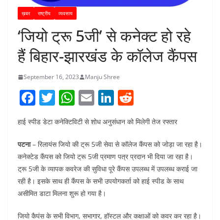
ख़बर
राष्ट्रीय
व्यवसाय
‘जियो ट्रू 5जी’ से कनेक्ट हो रहे
हैं बिहार-झारखंड के कॉलेज कैंपस
September 16, 2023
Manju Shree
F
T
W
E
Li
R
a
w
h
m
n
e
हाई स्पीड डेटा कनेक्टिविटी से शोध अनुसंधान को मिलेगी तेज रफ्तार
c
itt
at
ai
k
d
e
er
s
l
e
di
पटना
– रिलायंस जियो की ट्रू 5जी सेवा से कॉलेज कैंपस को जोड़ा जा रहा है।
b
A
dI
t
कनेक्टेड कैंपस को जियो ट्रू 5जी प्रमाण पत्र प्रदान भी दिया जा रहा है।
ट्रू 5जी के व्यापक कवरेज की सुविधा पूरे कैंपस उपलब्ध में उपलब्ध कराई जा
o
p
n
रही है। इसके साथ ही कैंपस के सभी उपयोगकर्ता को हाई स्पीड के साथ
o
p
असीमित डाटा मिलना शुरू हो गया है।
k
जियो कैपंस के सभी विभाग, सभागार, हॉस्टल और कक्षाओं को कवर कर रहा है।