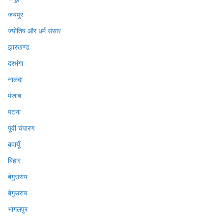
जयपुर
ज्योतिष और धर्म संसार
झारखण्ड
दरभंगा
नालंदा
पंजाब
पटना
पूर्वी चंपारण
बदायूँ
बिहार
बेगुसराय
बेगुसराय
भागलपुर