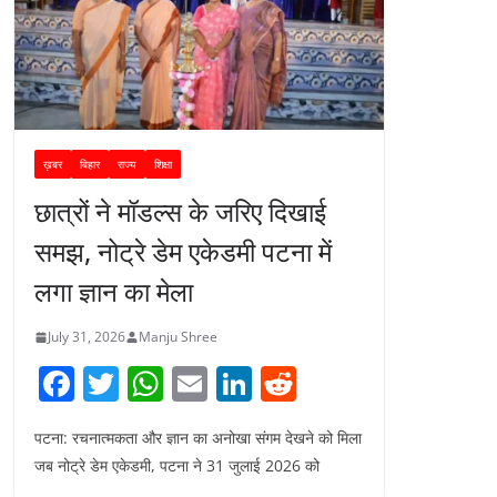
ख़बर
बिहार
राज्य
शिक्षा
छात्रों ने मॉडल्स के जरिए दिखाई
समझ, नोट्रे डेम एकेडमी पटना में
लगा ज्ञान का मेला
July 31, 2026
Manju Shree
F
T
W
E
Li
R
a
w
h
m
n
e
पटना: रचनात्मकता और ज्ञान का अनोखा संगम देखने को मिला
c
itt
at
ai
k
d
जब नोट्रे डेम एकेडमी, पटना ने 31 जुलाई 2026 को
e
er
s
l
e
di