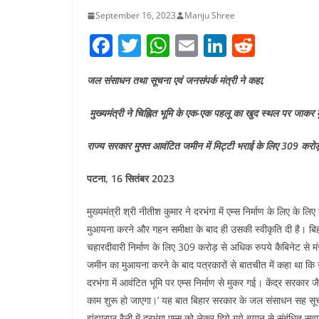
September 16, 2023
Manju Shree
F
T
W
E
Li
R
a
w
h
m
n
e
जल संसाधन तथा सूचना एवं जनसंपर्क मंत्री ने कहा,
c
itt
at
ai
k
d
e
er
s
l
e
di
मुख्यमंत्री ने चिह्नित भूमि के एक-एक पहलू का खुद स्थल पर जाकर 
b
A
dI
t
राज्य सरकार मुफ्त आवंटित जमीन में मिट्टी भराई के लिए 309 करोड
o
p
n
o
p
पटना, 16 सितंबर 2023
k
मुख्यमंत्री श्री नीतीश कुमार ने दरभंगा में एम्स निर्माण के लिए 
मुआयना करने और गहन समीक्षा के बाद ही उसकी स्वीकृति दी है। ब
चहारदीवारी निर्माण के लिए 309 करोड़ से अधिक रुपये कैबिनेट से मं
जमीन का मुआयना करने के बाद पत्रकारों से बातचीत में कहा था कि जम
दरभंगा में आवंटित भूमि पर एम्स निर्माण से मुकर गई। केंद्र सरकार 
काम शुरू हो जाएगा।’ यह बात बिहार सरकार के जल संसाधन सह सूचना एव
झंझारपुर रैली में दरभंगा एम्स को लेकर दिये गये बयान से संबंधित सवा