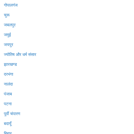
गोपालगंज
चुरू
जबलपुर
जमुई
जयपुर
ज्योतिष और धर्म संसार
झारखण्ड
दरभंगा
नालंदा
पंजाब
पटना
पूर्वी चंपारण
बदायूँ
बिहार