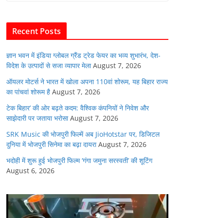
b
A
dI
t
o
p
n
Recent Posts
o
p
k
ज्ञान भवन में इंडिया ग्लोबल ग्रैंड ट्रेड फेयर का भव्य शुभारंभ, देश-
विदेश के उत्पादों से सजा व्यापार मेला
August 7, 2026
ऑयलर मोटर्स ने भारत में खोला अपना 110वां शोरूम, यह बिहार राज्य
का पांचवां शोरूम है
August 7, 2026
टेक बिहार’ की ओर बढ़ते कदम: वैश्विक कंपनियों ने निवेश और
साझेदारी पर जताया भरोसा
August 7, 2026
SRK Music की भोजपुरी फिल्में अब JioHotstar पर, डिजिटल
दुनिया में भोजपुरी सिनेमा का बढ़ा दायरा
August 7, 2026
भदोही में शुरू हुई भोजपुरी फिल्म ‘गंगा जमुना सरस्वती’ की शूटिंग
August 6, 2026