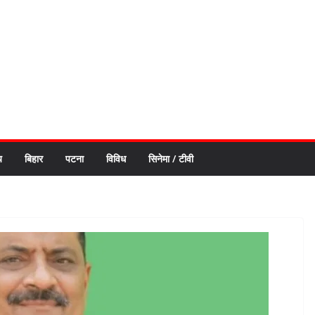
य
बिहार
पटना
विविध
सिनेमा / टीवी