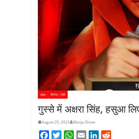
ख़बर
सिनेमा / टीवी
गुस्से में अक्षरा सिंह, हसुआ 
August 25, 2023
Manju Shree
F
T
W
E
Li
R