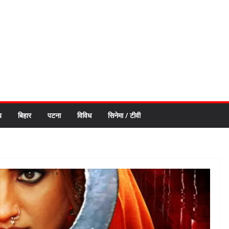
य
बिहार
पटना
विविध
सिनेमा / टीवी