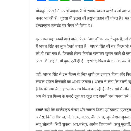
a
w
h
m
n
e
भोजपुरी फिल्मों में अपनी अदाकारी से सबको घायल करने वाली अक्षरा स
c
itt
at
ai
k
d
नजर आ रही हैं। गुस्सा भी इतना की हसुआ उठाने की नौबत है। यह इस
e
er
s
l
e
di
इंस्टाग्राम एकाउंट पर शेयर भी किया है।
b
A
dI
t
दरअसल यह उनकी आने वाली फिल्म “अक्षरा” का फर्स्ट लुक है, जो अक्षर
o
p
n
में अक्षरा सिंह का लुक देखते बनता है। अक्षरा सिंह की यह फिल्म भ
o
p
को ही रखा गया है, जिसको लेकर निर्माता रत्नाकर कुमार पहले ही बता चु
k
फिल्म की कहानी भी कुछ ऐसी ही है। इसलिए फिल्म के नाम के रूप मे
वहीं, अक्षरा सिंह ने इस फिल्म के लिए खुशी का इजहार किया और फिल्म
लेखक राकेश त्रिपाठी का आभार जताया। अक्षरा ने कहा कि इतनी खूबसू
है कि मेरे नाम के टाइटल के साथ फिल्म बन रही है और उसमें मैं लीड 
आप मेरे इस फिल्म के फर्स्ट लुक पर खुल कर अपनी राय व्यक्त करें। 
बताते चलें कि वर्ल्डवाइड चैनल और सबरंग फिल्म प्रोडक्शंस प्रस्तुत फ
अरोरा, विनीत विशाल, जे.नीलम, मटरू, बीना पांडे, शुभकिशन शुक्ला, 
संजू सोलंकी, रिंकी शुक्ला, आर.नरेंद्र, आर्यन विश्वकर्मा, कानू मुखर्ज