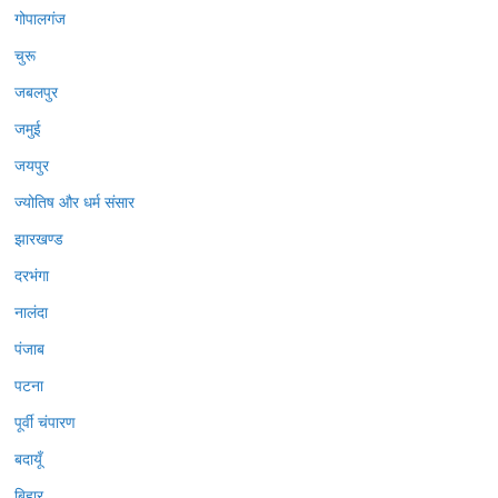
गोपालगंज
चुरू
जबलपुर
जमुई
जयपुर
ज्योतिष और धर्म संसार
झारखण्ड
दरभंगा
नालंदा
पंजाब
पटना
पूर्वी चंपारण
बदायूँ
बिहार