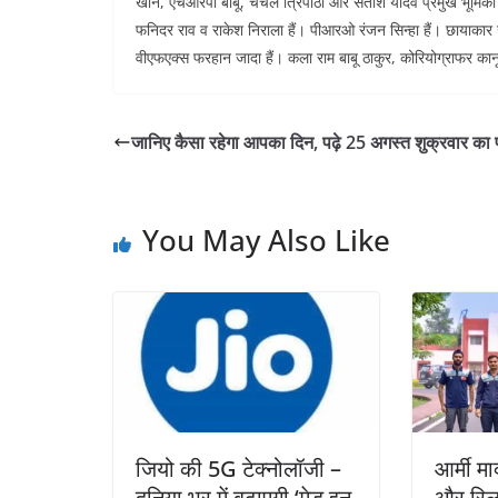
खान, एचआरपी बाबू, चंचल त्रिपाठी और सतीश यादव प्रमुख भूमिका मे
फनिदर राव व राकेश निराला हैं। पीआरओ रंजन सिन्हा हैं। छायाकार जग
वीएफएक्स फरहान जादा हैं। कला राम बाबू ठाकुर, कोरियोग्राफर कान
जानिए कैसा रहेगा आपका दिन, पढ़े 25 अगस्त शुक्रवार का प
You May Also Like
जियो की 5G टेक्नोलॉजी –
आर्मी मा
दुनिया भर में बढ़ाएगी ‘मेड इन
और रिला