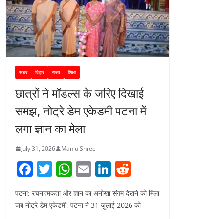
ख़बर
बिहार
राज्य
शिक्षा
छात्रों ने मॉडल्स के जरिए दिखाई
समझ, नोट्रे डेम एकेडमी पटना में
लगा ज्ञान का मेला
July 31, 2026
Manju Shree
F
T
W
E
Li
R
a
w
h
m
n
e
पटना: रचनात्मकता और ज्ञान का अनोखा संगम देखने को मिला
c
itt
at
ai
k
d
जब नोट्रे डेम एकेडमी, पटना ने 31 जुलाई 2026 को
e
er
s
l
e
di