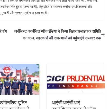
ं हैं। फिल्म के संगीतकार ओम झा और गीतकार प्यारे लाल यादव ‘कवि जी’, सभा वर्मा,
विंदर सिंह हुंदल (जग्गी पाजी), क्रिएटिव डायरेक्टर कन्हैया एस.विश्वकर्मा और
ू मुखर्जी और एक्शन प्रदीप खड़का का है।
ंचांग
जर्नलिस्ट काउंसिल ऑफ इंडिया ने किया बिहार सलाहकार समिति
का गठन, पत्रकारों की समस्याओं को पहुंचाएंगे सरकार तक
र्क्समैनशिप यूनिट
आईसीआईसीआई
यंस फाउंडेशन ने
प्रूडेंशियल लाइफ ने लॉन्च