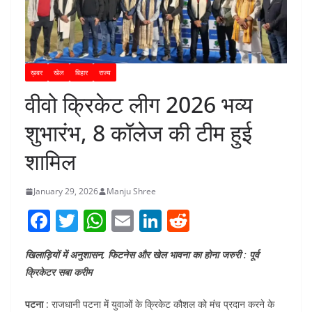
ख़बर
खेल
बिहार
राज्य
वीवो क्रिकेट लीग 2026 भव्य
शुभारंभ, 8 कॉलेज की टीम हुई
शामिल
January 29, 2026
Manju Shree
F
T
W
E
Li
R
a
w
h
m
n
e
खिलाड़ियों में अनुशासन, फिटनेस और खेल भावना का होना जरुरी : पूर्व
c
itt
at
ai
k
d
क्रिकेटर सबा करीम
e
er
s
l
e
di
b
A
dI
t
पटना
: राजधानी पटना में युवाओं के क्रिकेट कौशल को मंच प्रदान करने के