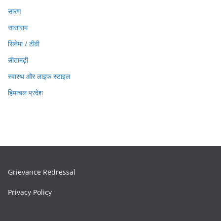
सारण
सासाराम
सिनेमा / टीवी
सीतामढ़ी
स्वास्थ और लाइफ स्टाइल
हिमाचल प्रदेश
Grievance Redressal
Privacy Policy