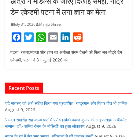
छात्रों ने मॉडल्स के जरिए दिखाई समझ, नोट्रे
डेम एकेडमी पटना में लगा ज्ञान का मेला
July 31, 2026
Manju Shree
F
T
W
E
Li
R
a
w
h
m
n
e
पटना: रचनात्मकता और ज्ञान का अनोखा संगम देखने को मिला जब नोट्रे डेम
c
itt
at
ai
k
d
एकेडमी, पटना ने 31 जुलाई 2026 को
e
er
s
l
e
di
b
A
dI
t
o
p
n
Recent Posts
o
p
k
‘वंदे मातरम्’ को अर्थ सहित किया गया प्रकाशित, राष्ट्रगान और बिहार गीत भी शामिल
August 9, 2026
‘सम्मान समारोह सह काव्य पाठ’ में प्रो० (डॉ०) पंकज कुमार को लाइफटाइम अचीवमेंट
सम्मान, डॉ० अमित रंजन के ‘मौसिकी’ का हुआ लोकार्पण
August 9, 2026
सावन के रंग में रंगा साहू समाज, महिलाओं ने की जमकर मस्ती
August 9, 2026