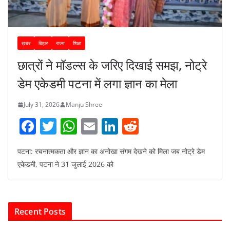
ख़बर
बिहार
राज्य
शिक्षा
छात्रों ने मॉडल्स के जरिए दिखाई समझ, नोट्रे
डेम एकेडमी पटना में लगा ज्ञान का मेला
July 31, 2026
Manju Shree
F
T
W
E
Li
R
a
w
h
m
n
e
पटना: रचनात्मकता और ज्ञान का अनोखा संगम देखने को मिला जब नोट्रे डेम
c
itt
at
ai
k
d
एकेडमी, पटना ने 31 जुलाई 2026 को
e
er
s
l
e
di
b
A
dI
t
o
p
n
Recent Posts
o
p