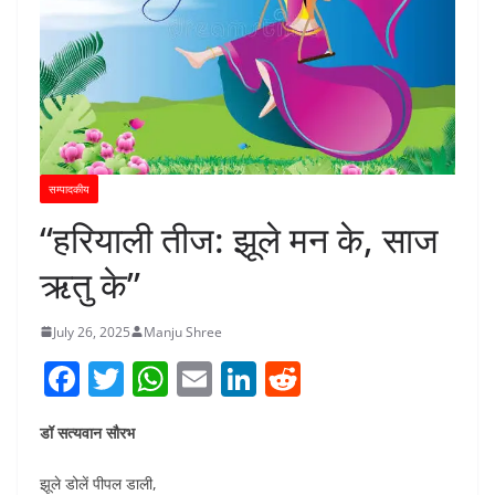
सम्पादकीय
“हरियाली तीज: झूले मन के, साज
ऋतु के”
July 26, 2025
Manju Shree
F
T
W
E
Li
R
a
w
h
m
n
e
डॉ सत्यवान सौरभ
c
itt
at
ai
k
d
e
er
s
l
e
di
झूले डोलें पीपल डाली,