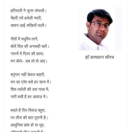
b
A
dI
t
हरियाली ने चुनर संभाली।
o
p
n
मेंहदी रचें हथेली प्यारी,
o
p
सावन आई सखियों वाली।
k
गीतों में मधुरिम तानें,
बोलें दिल की अनकही बातें।
नयनों में प्रिय की छाया,
डाॅ.सत्यवान सौरभ
मन बोले– अब तो वो आए।
श्रृंगार नहीं केवल बाहरी,
मन का प्रेम बसे हर साज में।
शिव-पार्वती की उस गाथा में,
नारी बसी है हर आवाज़ में।
बदले हैं रीत-रिवाज़ बहुत,
पर तीज की बात पुरानी है।
आधुनिक छांव हो या धूप,