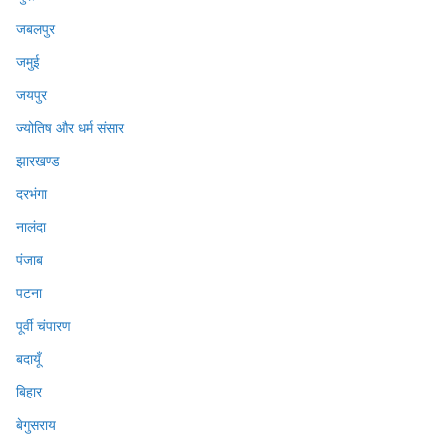
जबलपुर
जमुई
जयपुर
ज्योतिष और धर्म संसार
झारखण्ड
दरभंगा
नालंदा
पंजाब
पटना
पूर्वी चंपारण
बदायूँ
बिहार
बेगुसराय