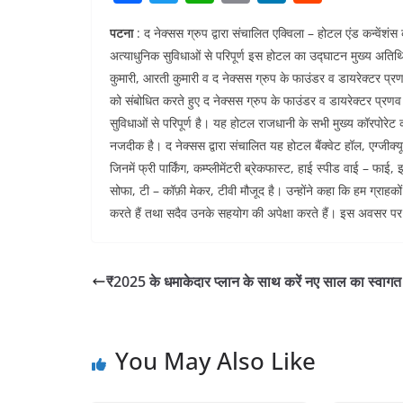
a
w
h
m
n
e
पटना
: द नेक्सस ग्रुप द्वारा संचालित एक्विला – होटल एंड कन्वेंश
c
itt
at
ai
k
d
अत्याधुनिक सुविधाओं से परिपूर्ण इस होटल का उद्घाटन मुख्य अतिथि
e
er
s
l
e
di
कुमारी, आरती कुमारी व द नेक्सस ग्रुप के फाउंडर व डायरेक्टर प्रण
b
A
dI
t
को संबोधित करते हुए द नेक्सस ग्रुप के फाउंडर व डायरेक्टर प्रणव
o
p
n
सुविधाओं से परिपूर्ण है। यह होटल राजधानी के सभी मुख्य कॉरपोरेट का
नजदीक है। द नेक्सस द्वारा संचालित यह होटल बैंक्वेट हॉल, एग्जीक्
o
p
जिनमें फ्री पार्किंग, कम्प्लीमेंटरी ब्रेकफास्ट, हाई स्पीड वाई – फ
k
सोफा, टी – कॉफ़ी मेकर, टीवी मौजूद है। उन्होंने कहा कि हम ग्राहक
करते हैं तथा सदैव उनके सहयोग की अपेक्षा करते हैं। इस अवसर पर
₹2025 के धमाकेदार प्लान के साथ करें नए साल का स्वागत
You May Also Like