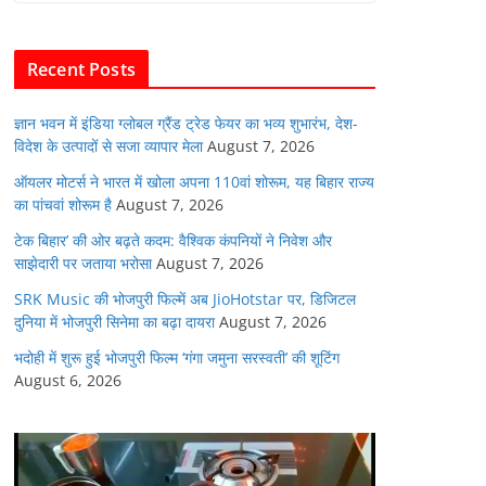
b
A
dI
t
o
p
n
Recent Posts
o
p
k
ज्ञान भवन में इंडिया ग्लोबल ग्रैंड ट्रेड फेयर का भव्य शुभारंभ, देश-
विदेश के उत्पादों से सजा व्यापार मेला
August 7, 2026
ऑयलर मोटर्स ने भारत में खोला अपना 110वां शोरूम, यह बिहार राज्य
का पांचवां शोरूम है
August 7, 2026
टेक बिहार’ की ओर बढ़ते कदम: वैश्विक कंपनियों ने निवेश और
साझेदारी पर जताया भरोसा
August 7, 2026
SRK Music की भोजपुरी फिल्में अब JioHotstar पर, डिजिटल
दुनिया में भोजपुरी सिनेमा का बढ़ा दायरा
August 7, 2026
भदोही में शुरू हुई भोजपुरी फिल्म ‘गंगा जमुना सरस्वती’ की शूटिंग
August 6, 2026