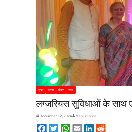
ख़बर
पटना
बिहार
राज्य
लग्जरियस सुविधाओं के साथ एग
December 12, 2024
Manju Shree
F
T
W
E
Li
R