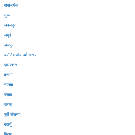
गोपालगंज
चुरू
जबलपुर
जमुई
जयपुर
ज्योतिष और धर्म संसार
झारखण्ड
दरभंगा
नालंदा
पंजाब
पटना
पूर्वी चंपारण
बदायूँ
बिहार