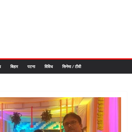
य
बिहार
पटना
विविध
सिनेमा / टीवी