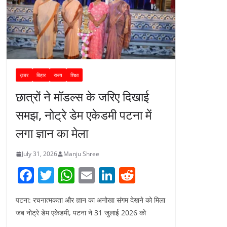
ख़बर
बिहार
राज्य
शिक्षा
छात्रों ने मॉडल्स के जरिए दिखाई
समझ, नोट्रे डेम एकेडमी पटना में
लगा ज्ञान का मेला
July 31, 2026
Manju Shree
F
T
W
E
Li
R
a
w
h
m
n
e
पटना: रचनात्मकता और ज्ञान का अनोखा संगम देखने को मिला
c
itt
at
ai
k
d
जब नोट्रे डेम एकेडमी, पटना ने 31 जुलाई 2026 को
e
er
s
l
e
di