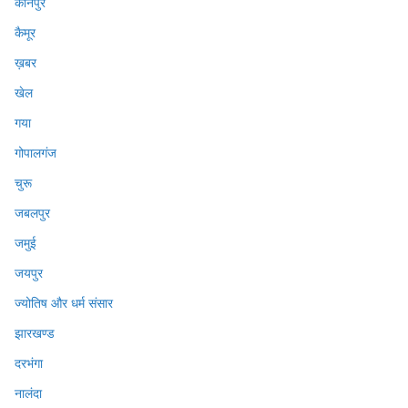
कानपुर
कैमूर
ख़बर
खेल
गया
गोपालगंज
चुरू
जबलपुर
जमुई
जयपुर
ज्योतिष और धर्म संसार
झारखण्ड
दरभंगा
नालंदा