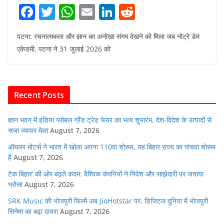
F
T
W
E
Li
R
a
w
h
m
n
e
पटना: रचनात्मकता और ज्ञान का अनोखा संगम देखने को मिला जब नोट्रे डेम
c
itt
at
ai
k
d
एकेडमी, पटना ने 31 जुलाई 2026 को
e
er
s
l
e
di
b
A
dI
t
o
p
n
Recent Posts
o
p
k
ज्ञान भवन में इंडिया ग्लोबल ग्रैंड ट्रेड फेयर का भव्य शुभारंभ, देश-विदेश के उत्पादों से
सजा व्यापार मेला
August 7, 2026
ऑयलर मोटर्स ने भारत में खोला अपना 110वां शोरूम, यह बिहार राज्य का पांचवां शोरूम
है
August 7, 2026
टेक बिहार’ की ओर बढ़ते कदम: वैश्विक कंपनियों ने निवेश और साझेदारी पर जताया
भरोसा
August 7, 2026
SRK Music की भोजपुरी फिल्में अब JioHotstar पर, डिजिटल दुनिया में भोजपुरी
सिनेमा का बढ़ा दायरा
August 7, 2026