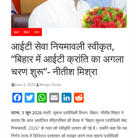
ख़बर
बिहार
राज्य
आईटी सेवा नियमावली स्वीकृत,
“बिहार में आईटी क्रांति का अगला
चरण शुरू”- नीतीश मिश्रा
June 3, 2026
Manju Shree
F
T
W
E
Li
R
a
w
h
m
n
e
पटना, 3 जून 2026
मंत्री, सूचना प्रावैधिकी विभाग, बिहार, नीतीश मिश्रा ने
c
itt
at
ai
k
d
बताया कि आज आयोजित मंत्रिपरिषद की बैठक में “बिहार सूचना प्रावैधिकी सेवा
e
er
s
l
e
di
नियमावली, 2026” के गठन को स्वीकृति प्रदान की गई है। उन्होंने कहा कि यह
b
A
dI
t
निर्णय राज्य में डिजिटल प्रशासन को मजबूत करने तथा सूचना प्रावैधिकी