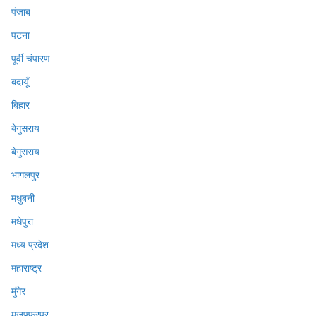
पंजाब
पटना
पूर्वी चंपारण
बदायूँ
बिहार
बेगुसराय
बेगुसराय
भागलपुर
मधुबनी
मधेपुरा
मध्य प्रदेश
महाराष्ट्र
मुंगेर
मुजफ्फ़रपुर