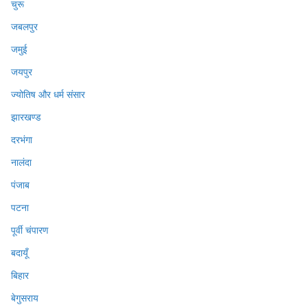
चुरू
जबलपुर
जमुई
जयपुर
ज्योतिष और धर्म संसार
झारखण्ड
दरभंगा
नालंदा
पंजाब
पटना
पूर्वी चंपारण
बदायूँ
बिहार
बेगुसराय