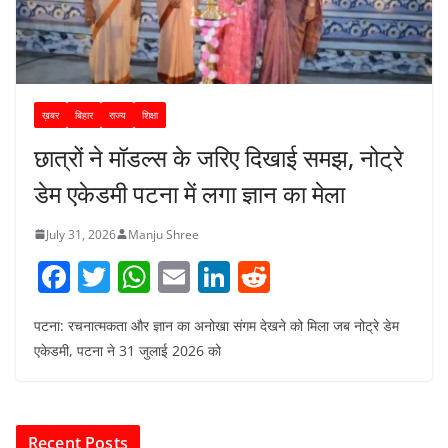
ख़बर
बिहार
राज्य
शिक्षा
छात्रों ने मॉडल्स के जरिए दिखाई समझ, नोट्रे
डेम एकेडमी पटना में लगा ज्ञान का मेला
July 31, 2026
Manju Shree
F
T
W
E
Li
R
a
w
h
m
n
e
पटना: रचनात्मकता और ज्ञान का अनोखा संगम देखने को मिला जब नोट्रे डेम
c
itt
at
ai
k
d
एकेडमी, पटना ने 31 जुलाई 2026 को
e
er
s
l
e
di
b
A
dI
t
o
p
n
Recent Posts