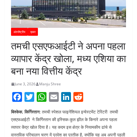
अंतर्राष्ट्रीय
ख़बर
तमची एसएफआईटी ने अपना पहला
व्यापार केंद्र खोला, मध्य एशिया का
बना नया वित्तीय केंद्र
June 3, 2026
Manju Shree
F
T
W
E
Li
R
a
w
h
m
n
e
बिश्केक, किर्गिस्तान:
तमची स्पेशल फाइनेंशियल इन्वेस्टमेंट टेरिटरी तमची
c
itt
at
ai
k
d
एसएफआईटी ने किर्गिस्तान की इस्सिक-कुल झील के किनारे अपना पहला
e
er
s
l
e
di
व्यापार केंद्र खोल दिया है। यह कदम इस क्षेत्र के नियामकीय ढांचे से
b
A
dI
t
वास्तविक परिचालन चरण में प्रवेश का प्रतीक है, क्योंकि यह अब अपनी पहली