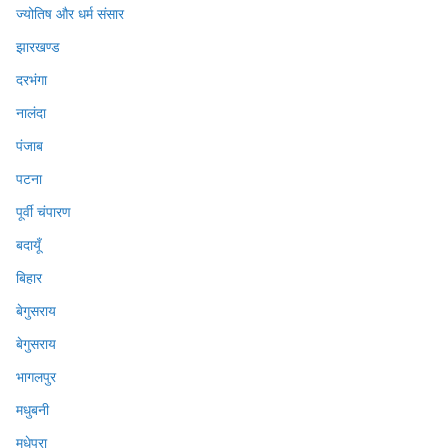
ज्योतिष और धर्म संसार
झारखण्ड
दरभंगा
नालंदा
पंजाब
पटना
पूर्वी चंपारण
बदायूँ
बिहार
बेगुसराय
बेगुसराय
भागलपुर
मधुबनी
मधेपुरा