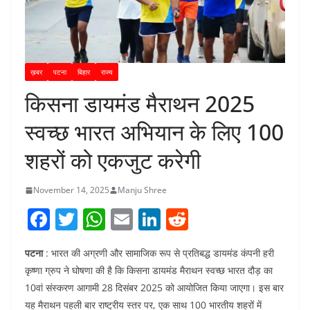
ख़बर
पटना
बिहार
राज्य
किसना डायमंड मैराथन 2025
स्वच्छ भारत अभियान के लिए 100
शहरों को एकजुट करेगी
November 14, 2025
Manju Shree
F
T
W
E
Li
R
a
w
h
m
n
e
पटना
: भारत की अग्रणी और सामाजिक रूप से प्रतिबद्ध डायमंड कंपनी हरी
c
itt
at
ai
k
d
कृष्णा ग्रुप ने घोषणा की है कि किसना डायमंड मैराथन स्वच्छ भारत दौड़ का
e
er
s
l
e
di
10वां संस्करण आगामी 28 दिसंबर 2025 को आयोजित किया जाएगा। इस बार
b
A
dI
t
यह मैराथन पहली बार राष्ट्रीय स्तर पर, एक साथ 100 भारतीय शहरों में