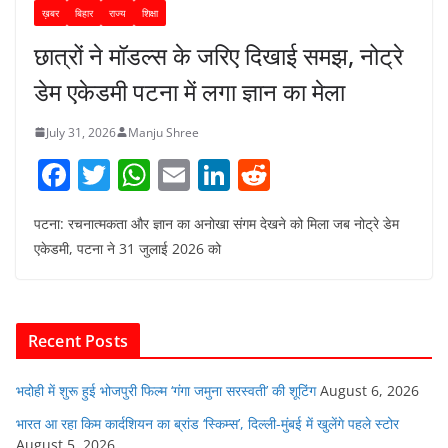
ख़बर
बिहार
राज्य
शिक्षा
छात्रों ने मॉडल्स के जरिए दिखाई समझ, नोट्रे
डेम एकेडमी पटना में लगा ज्ञान का मेला
July 31, 2026
Manju Shree
F
T
W
E
Li
R
a
w
h
m
n
e
पटना: रचनात्मकता और ज्ञान का अनोखा संगम देखने को मिला जब नोट्रे डेम
c
itt
at
ai
k
d
एकेडमी, पटना ने 31 जुलाई 2026 को
e
er
s
l
e
di
b
A
dI
t
o
p
n
Recent Posts
o
p
k
भदोही में शुरू हुई भोजपुरी फिल्म ‘गंगा जमुना सरस्वती’ की शूटिंग
August 6, 2026
भारत आ रहा किम कार्दशियन का ब्रांड ‘स्किम्स’, दिल्ली-मुंबई में खुलेंगे पहले स्टोर
August 5, 2026