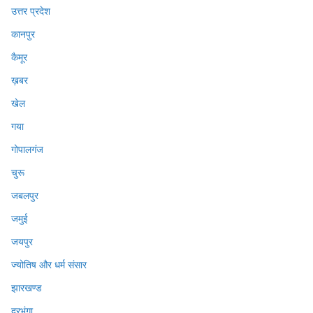
उत्तर प्रदेश
कानपुर
कैमूर
ख़बर
खेल
गया
गोपालगंज
चुरू
जबलपुर
जमुई
जयपुर
ज्योतिष और धर्म संसार
झारखण्ड
दरभंगा