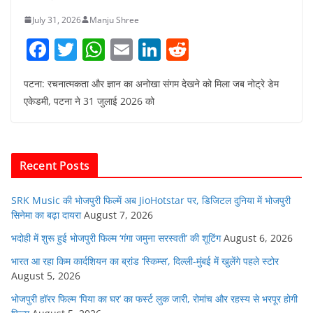
July 31, 2026
Manju Shree
F
T
W
E
Li
R
a
w
h
m
n
e
पटना: रचनात्मकता और ज्ञान का अनोखा संगम देखने को मिला जब नोट्रे डेम
c
itt
at
ai
k
d
एकेडमी, पटना ने 31 जुलाई 2026 को
e
er
s
l
e
di
b
A
dI
t
o
p
n
Recent Posts
o
p
k
SRK Music की भोजपुरी फिल्में अब JioHotstar पर, डिजिटल दुनिया में भोजपुरी
सिनेमा का बढ़ा दायरा
August 7, 2026
भदोही में शुरू हुई भोजपुरी फिल्म ‘गंगा जमुना सरस्वती’ की शूटिंग
August 6, 2026
भारत आ रहा किम कार्दशियन का ब्रांड ‘स्किम्स’, दिल्ली-मुंबई में खुलेंगे पहले स्टोर
August 5, 2026
भोजपुरी हॉरर फिल्म ‘पिया का घर’ का फर्स्ट लुक जारी, रोमांच और रहस्य से भरपूर होगी