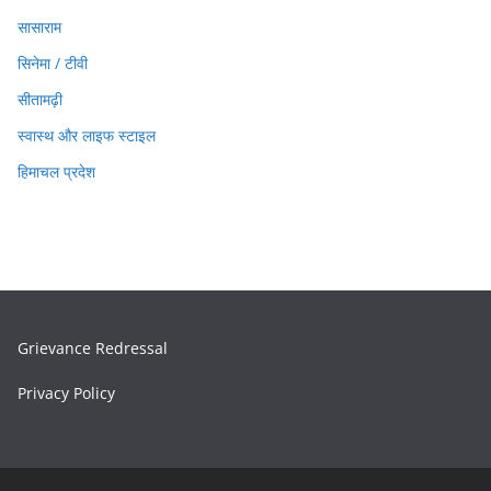
सासाराम
सिनेमा / टीवी
सीतामढ़ी
स्वास्थ और लाइफ स्टाइल
हिमाचल प्रदेश
Grievance Redressal
Privacy Policy