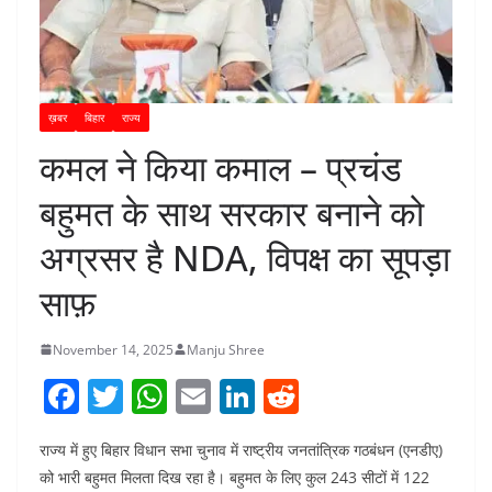
ख़बर
बिहार
राज्य
कमल ने किया कमाल – प्रचंड
बहुमत के साथ सरकार बनाने को
अग्रसर है NDA, विपक्ष का सूपड़ा
साफ़
November 14, 2025
Manju Shree
F
T
W
E
Li
R
a
w
h
m
n
e
राज्य में हुए बिहार विधान सभा चुनाव में राष्ट्रीय जनतांत्रिक गठबंधन (एनडीए)
c
itt
at
ai
k
d
को भारी बहुमत मिलता दिख रहा है। बहुमत के लिए कुल 243 सीटों में 122