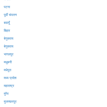
पटना
पूर्वी चंपारण
बदायूँ
बिहार
बेगुसराय
बेगुसराय
भागलपुर
मधुबनी
मधेपुरा
मध्य प्रदेश
महाराष्ट्र
मुंगेर
मुजफ्फ़रपुर