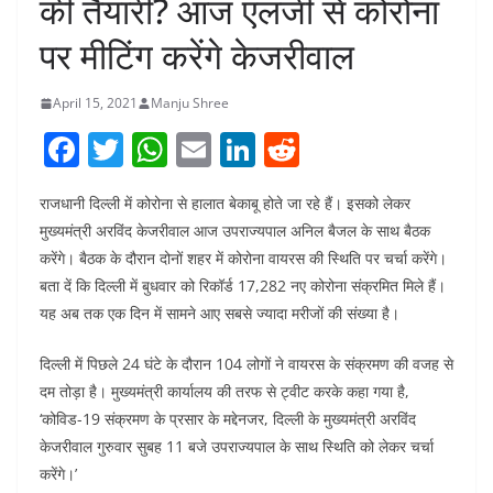
की तैयारी? आज एलजी से कोरोना
पर मीटिंग करेंगे केजरीवाल
April 15, 2021
Manju Shree
F
T
W
E
Li
R
a
w
h
m
n
e
राजधानी दिल्ली में कोरोना से हालात बेकाबू होते जा रहे हैं। इसको लेकर
c
itt
at
ai
k
d
मुख्यमंत्री अरविंद केजरीवाल आज उपराज्यपाल अनिल बैजल के साथ बैठक
e
er
s
l
e
di
करेंगे। बैठक के दौरान दोनों शहर में कोरोना वायरस की स्थिति पर चर्चा करेंगे।
b
A
dI
t
बता दें कि दिल्ली में बुधवार को रिकॉर्ड 17,282 नए कोरोना संक्रमित मिले हैं।
o
p
n
यह अब तक एक दिन में सामने आए सबसे ज्यादा मरीजों की संख्या है।
o
p
दिल्ली में पिछले 24 घंटे के दौरान 104 लोगों ने वायरस के संक्रमण की वजह से
k
दम तोड़ा है। मुख्यमंत्री कार्यालय की तरफ से ट्वीट करके कहा गया है,
‘कोविड-19 संक्रमण के प्रसार के मद्देनजर, दिल्ली के मुख्यमंत्री अरविंद
केजरीवाल गुरुवार सुबह 11 बजे उपराज्यपाल के साथ स्थिति को लेकर चर्चा
करेंगे।’