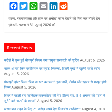
F
T
W
E
Li
R
a
w
h
m
n
e
पटना: रचनात्मकता और ज्ञान का अनोखा संगम देखने को मिला जब नोट्रे डेम
c
itt
at
ai
k
d
एकेडमी, पटना ने 31 जुलाई 2026 को
e
er
s
l
e
di
b
A
dI
t
o
p
n
Recent Posts
o
p
k
भदोही में शुरू हुई भोजपुरी फिल्म ‘गंगा जमुना सरस्वती’ की शूटिंग
August 6, 2026
भारत आ रहा किम कार्दशियन का ब्रांड ‘स्किम्स’, दिल्ली-मुंबई में खुलेंगे पहले स्टोर
August 5, 2026
भोजपुरी हॉरर फिल्म ‘पिया का घर’ का फर्स्ट लुक जारी, रोमांच और रहस्य से भरपूर होगी
फिल्म
August 5, 2026
बिहार में पहली बार प्लास्टिक हाउसहोल्ड की मेगा डीलर मीट, 5-6 अगस्त को पटना में
जुटेंगे कई राज्यों के व्यापारी
August 5, 2026
असम बाढ़ राहत के लिए 21 करोड़ रुपये देगा रिलायंस फाउंडेशन
August 4, 2026