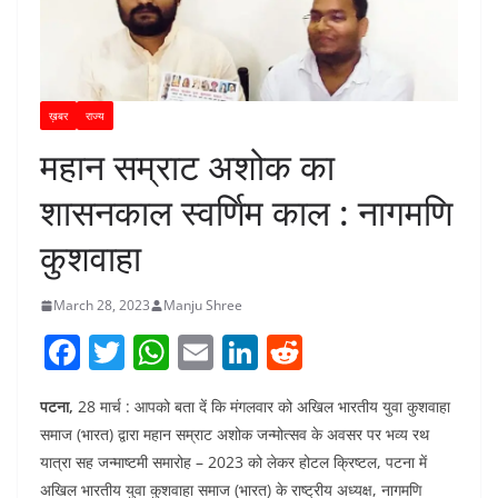
ख़बर
राज्य
महान सम्राट अशोक का
शासनकाल स्वर्णिम काल : नागमणि
कुशवाहा
March 28, 2023
Manju Shree
F
T
W
E
Li
R
a
w
h
m
n
e
पटना,
28 मार्च : आपको बता दें कि मंगलवार को अखिल भारतीय युवा कुशवाहा
c
itt
at
ai
k
d
समाज (भारत) द्वारा महान सम्राट अशोक जन्मोत्सव के अवसर पर भव्य रथ
e
er
s
l
e
di
यात्रा सह जन्माष्टमी समारोह – 2023 को लेकर होटल क्रिष्टल, पटना में
b
A
dI
t
अखिल भारतीय युवा कुशवाहा समाज (भारत) के राष्ट्रीय अध्यक्ष, नागमणि