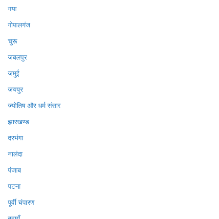
गया
गोपालगंज
चुरू
जबलपुर
जमुई
जयपुर
ज्योतिष और धर्म संसार
झारखण्ड
दरभंगा
नालंदा
पंजाब
पटना
पूर्वी चंपारण
बदायूँ