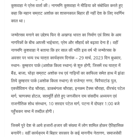
o
p
n
कुशवाहा ने प्रेस वार्ता की। नागमणि कुशवाहा ने मीडिया को संबोधित करते हुए
कहा कि महान सम्राट अशोक का शासनकाल बिहार ही नहीं देश के लिए स्वर्णिम
o
p
काल था।
k
जन्मोत्सव मनाने का उद्देश्य फिर से अखण्ड भारत का निर्माण एवं विश्व के आम
नागरिकों के बीच आपसी भाईचारा, प्रेम और सौहार्द को बढ़ावा देना है। वहीं
नागमणि कुशवाहा ने बताया कि हर साल की भांति इस वर्ष भी जन्मोत्सव के
अवसर पर भव्य रथ यात्रा कार्यक्रम दिनांक – 29 मार्च, 2023 दिन बुधवार,
स्थान- कुम्हरार पार्क (अशोक किला स्थान) से शुरु होगी, जिसमें रथ यात्रा में
बैंड, बाजा, घोड़ा सम्राट अशोक रथ एवं गाड़ियों का काफिला समेत हाथ में झंडा
लिये कुम्हरार पार्क (अशोक किला स्थान) से राजेन्द्र नगर, चिरैयाटांड पुल,
एक्जीविशन रोड चौराहा, डाकबंगला चौराहा, इनकम टैक्स चौराहा, वीरचंद पटेल
मार्ग, चाणक्या होटल, सतमूर्ति होते हुए जगजीवन राम संसदीय अध्ययन एवं
राजनीतिक शोध संस्थान, 10 सरदार पटेल मार्ग, पटना में दोपहर 1:00 बजे
पहुँचकर सभा में तब्दील होगी।
जिसमें पूरे देश से आये हजारों-हजार की संख्या में लोग शामिल होकर ऐतिहासिक
बनायेंगे। वहीं कार्यक्रम में बिहार सरकार के कई माननीय नेतागण, समाजसेवी