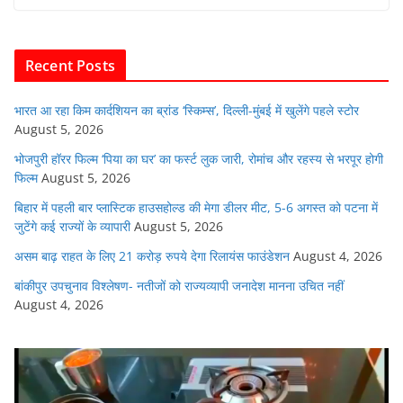
e
er
s
l
e
di
b
A
dI
t
o
p
n
Recent Posts
o
p
k
भारत आ रहा किम कार्दशियन का ब्रांड ‘स्किम्स’, दिल्ली-मुंबई में खुलेंगे पहले स्टोर
August 5, 2026
भोजपुरी हॉरर फिल्म ‘पिया का घर’ का फर्स्ट लुक जारी, रोमांच और रहस्य से भरपूर होगी
फिल्म
August 5, 2026
बिहार में पहली बार प्लास्टिक हाउसहोल्ड की मेगा डीलर मीट, 5-6 अगस्त को पटना में
जुटेंगे कई राज्यों के व्यापारी
August 5, 2026
असम बाढ़ राहत के लिए 21 करोड़ रुपये देगा रिलायंस फाउंडेशन
August 4, 2026
बांकीपुर उपचुनाव विश्लेषण- नतीजों को राज्यव्यापी जनादेश मानना उचित नहीं
August 4, 2026