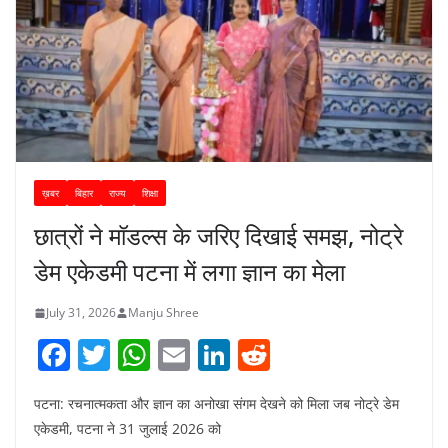
ख़बर
बिहार
राज्य
शिक्षा
छात्रों ने मॉडल्स के जरिए दिखाई समझ, नोट्रे
डेम एकेडमी पटना में लगा ज्ञान का मेला
July 31, 2026
Manju Shree
F
T
W
E
Li
R
a
w
h
m
n
e
पटना: रचनात्मकता और ज्ञान का अनोखा संगम देखने को मिला जब नोट्रे डेम
c
itt
at
ai
k
d
एकेडमी, पटना ने 31 जुलाई 2026 को