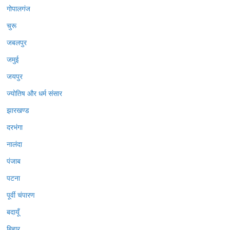
गोपालगंज
चुरू
जबलपुर
जमुई
जयपुर
ज्योतिष और धर्म संसार
झारखण्ड
दरभंगा
नालंदा
पंजाब
पटना
पूर्वी चंपारण
बदायूँ
बिहार