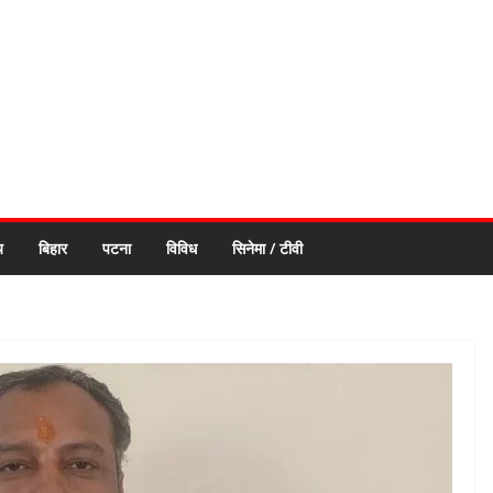
य
बिहार
पटना
विविध
सिनेमा / टीवी