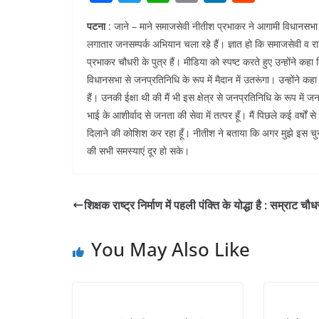
a
w
h
m
n
e
पटना
: जाने – माने समाजसेवी नीतीश प्रभाकर ने आगामी विधानसभा
c
itt
at
ai
k
d
लगातार जनसम्पर्क अभियान चला रहे हैं। ज्ञात हो कि समाजसेवी व राजन
e
er
s
l
e
di
प्रभाकर चौधरी के पुत्र हैं। मीडिया को स्पष्ट करते हुए उन्होंने क
b
A
dI
t
विधानसभा से जनप्रतिनिधि के रूप में मैदान में उतरूंगा। उन्होंने कहा 
o
p
n
हैं। उनकी ईक्षा थी की मैं भी इस क्षेत्र से जनप्रतिनिधि के रूप में
भाई के आशीर्वाद से जनता की सेवा में तत्पर हूँ। मैं पिछले कई वर्षों
o
p
दिलाने की कोशिश कर रहा हूँ। नीतीश ने बताया कि अगर मुझे इस चुनाव 
k
की सभी समस्याएं दूर हो सके।
शिक्षक राष्ट्र निर्माण में पहली पंक्ति के योद्धा है : सम्राट चौध
You May Also Like