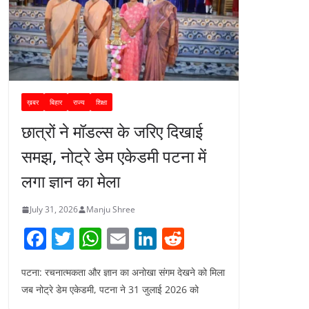
ख़बर
बिहार
राज्य
शिक्षा
छात्रों ने मॉडल्स के जरिए दिखाई
समझ, नोट्रे डेम एकेडमी पटना में
लगा ज्ञान का मेला
July 31, 2026
Manju Shree
F
T
W
E
Li
R
a
w
h
m
n
e
पटना: रचनात्मकता और ज्ञान का अनोखा संगम देखने को मिला
c
itt
at
ai
k
d
जब नोट्रे डेम एकेडमी, पटना ने 31 जुलाई 2026 को
e
er
s
l
e
di