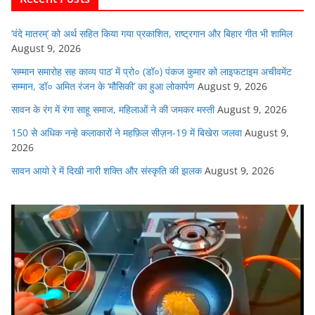
o
p
k
‘वंदे मातरम्’ को अर्थ सहित किया गया प्रकाशित, राष्ट्रगान और बिहार गीत भी शामिल
August 9, 2026
‘सम्मान समारोह सह काव्य पाठ’ में प्रो० (डॉ०) पंकज कुमार को लाइफटाइम अचीवमेंट
सम्मान, डॉ० अमित रंजन के ‘मौसिकी’ का हुआ लोकार्पण
August 9, 2026
सावन के रंग में रंगा साहू समाज, महिलाओं ने की जमकर मस्ती
August 9, 2026
150 से अधिक नन्हे कलाकारों ने महफ़िल सीज़न-19 में बिखेरा जलवा
August 9,
2026
सावन आयो रे में दिखी नारी शक्ति और संस्कृति की झलक
August 9, 2026