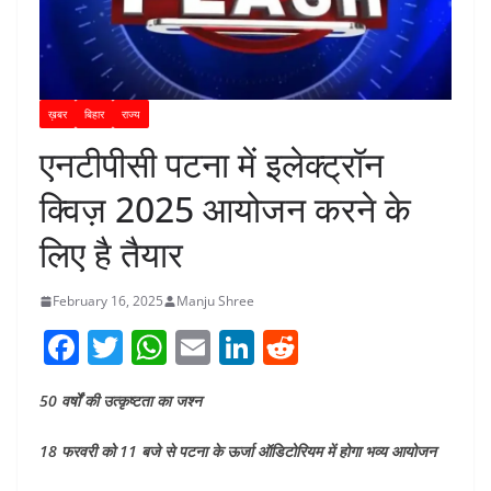
ख़बर
बिहार
राज्य
एनटीपीसी पटना में इलेक्ट्रॉन
क्विज़ 2025 आयोजन करने के
लिए है तैयार
February 16, 2025
Manju Shree
F
T
W
E
Li
R
a
w
h
m
n
e
50 वर्षों की उत्कृष्टता का जश्न
c
itt
at
ai
k
d
e
er
s
l
e
di
18 फरवरी को 11 बजे से पटना के ऊर्जा ऑडिटोरियम में होगा भव्य आयोजन
b
A
dI
t