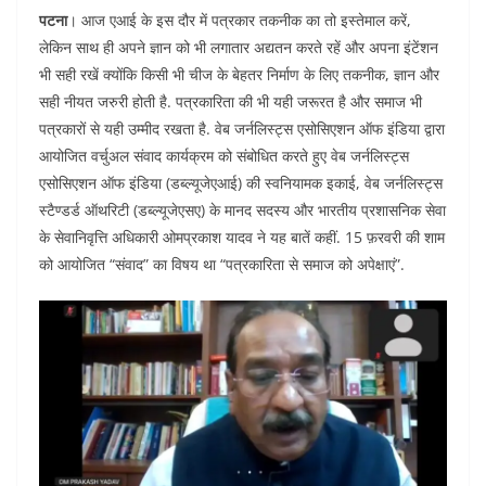
a
w
h
m
n
e
पटना
। आज एआई के इस दौर में पत्रकार तकनीक का तो इस्तेमाल करें,
c
itt
at
ai
k
d
लेकिन साथ ही अपने ज्ञान को भी लगातार अद्यतन करते रहें और अपना इंटेंशन
e
er
s
l
e
di
भी सही रखें क्योंकि किसी भी चीज के बेहतर निर्माण के लिए तकनीक, ज्ञान और
b
A
dI
t
सही नीयत जरुरी होती है. पत्रकारिता की भी यही जरूरत है और समाज भी
o
p
n
पत्रकारों से यही उम्मीद रखता है. वेब जर्नलिस्ट्स एसोसिएशन ऑफ इंडिया द्वारा
आयोजित वर्चुअल संवाद कार्यक्रम को संबोधित करते हुए वेब जर्नलिस्ट्स
o
p
एसोसिएशन ऑफ इंडिया (डब्ल्यूजेएआई) की स्वनियामक इकाई, वेब जर्नलिस्ट्स
k
स्टैण्डर्ड ऑथरिटी (डब्ल्यूजेएसए) के मानद सदस्य और भारतीय प्रशासनिक सेवा
के सेवानिवृत्ति अधिकारी ओमप्रकाश यादव ने यह बातें कहीं. 15 फ़रवरी की शाम
को आयोजित “संवाद” का विषय था “पत्रकारिता से समाज को अपेक्षाएं”.