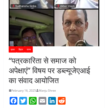
ख़बर
बिहार
राज्य
“पत्रकारिता से समाज को
अपेक्षाएं” विषय पर डब्ल्यूजेएआई
का संवाद आयोजित
February 16, 2025
Manju Shree
F
T
W
E
Li
R