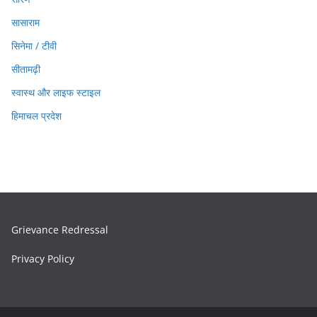
सासाराम
सिनेमा / टीवी
सीतामढ़ी
स्वास्थ और लाइफ स्टाइल
हिमाचल प्रदेश
Grievance Redressal
Privacy Policy