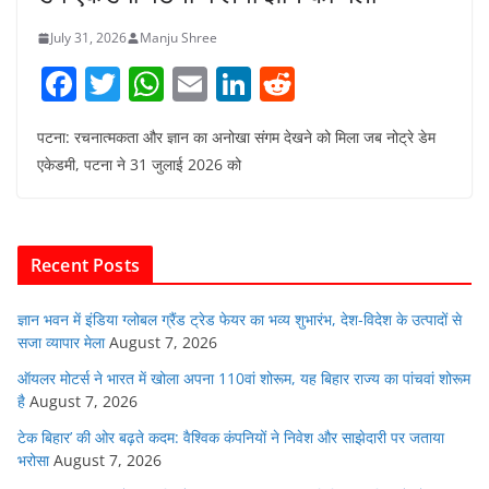
July 31, 2026
Manju Shree
F
T
W
E
Li
R
a
w
h
m
n
e
पटना: रचनात्मकता और ज्ञान का अनोखा संगम देखने को मिला जब नोट्रे डेम
c
itt
at
ai
k
d
एकेडमी, पटना ने 31 जुलाई 2026 को
e
er
s
l
e
di
b
A
dI
t
o
p
n
Recent Posts
o
p
k
ज्ञान भवन में इंडिया ग्लोबल ग्रैंड ट्रेड फेयर का भव्य शुभारंभ, देश-विदेश के उत्पादों से
सजा व्यापार मेला
August 7, 2026
ऑयलर मोटर्स ने भारत में खोला अपना 110वां शोरूम, यह बिहार राज्य का पांचवां शोरूम
है
August 7, 2026
टेक बिहार’ की ओर बढ़ते कदम: वैश्विक कंपनियों ने निवेश और साझेदारी पर जताया
भरोसा
August 7, 2026