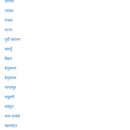
दरभंगा
नालंदा
पंजाब
पटना
पूर्वी चंपारण
बदायूँ
बिहार
बेगुसराय
बेगुसराय
भागलपुर
मधुबनी
मधेपुरा
मध्य प्रदेश
महाराष्ट्र