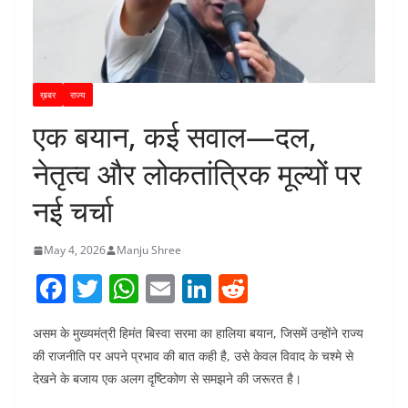
ख़बर
राज्य
एक बयान, कई सवाल—दल,
नेतृत्व और लोकतांत्रिक मूल्यों पर
नई चर्चा
May 4, 2026
Manju Shree
F
T
W
E
Li
R
a
w
h
m
n
e
असम के मुख्यमंत्री हिमंत बिस्वा सरमा का हालिया बयान, जिसमें उन्होंने राज्य
c
itt
at
ai
k
d
की राजनीति पर अपने प्रभाव की बात कही है, उसे केवल विवाद के चश्मे से
e
er
s
l
e
di
देखने के बजाय एक अलग दृष्टिकोण से समझने की जरूरत है।
b
A
dI
t