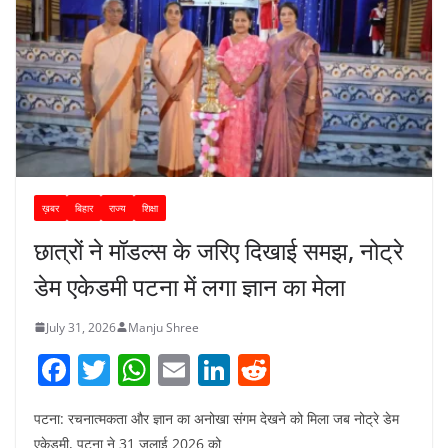
ख़बर
बिहार
राज्य
शिक्षा
छात्रों ने मॉडल्स के जरिए दिखाई समझ, नोट्रे
डेम एकेडमी पटना में लगा ज्ञान का मेला
July 31, 2026
Manju Shree
F
T
W
E
Li
R
a
w
h
m
n
e
पटना: रचनात्मकता और ज्ञान का अनोखा संगम देखने को मिला जब नोट्रे डेम
c
itt
at
ai
k
d
एकेडमी, पटना ने 31 जुलाई 2026 को