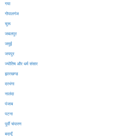
गया
गोपालगंज
चुरू
जबलपुर
जमुई
जयपुर
ज्योतिष और धर्म संसार
झारखण्ड
दरभंगा
नालंदा
पंजाब
पटना
पूर्वी चंपारण
बदायूँ