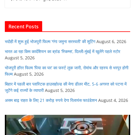
e
er
s
l
e
di
b
A
dI
t
o
p
n
Recent Posts
o
p
k
भदोही में शुरू हुई भोजपुरी फिल्म ‘गंगा जमुना सरस्वती’ की शूटिंग
August 6, 2026
भारत आ रहा किम कार्दशियन का ब्रांड ‘स्किम्स’, दिल्ली-मुंबई में खुलेंगे पहले स्टोर
August 5, 2026
भोजपुरी हॉरर फिल्म ‘पिया का घर’ का फर्स्ट लुक जारी, रोमांच और रहस्य से भरपूर होगी
फिल्म
August 5, 2026
बिहार में पहली बार प्लास्टिक हाउसहोल्ड की मेगा डीलर मीट, 5-6 अगस्त को पटना में
जुटेंगे कई राज्यों के व्यापारी
August 5, 2026
असम बाढ़ राहत के लिए 21 करोड़ रुपये देगा रिलायंस फाउंडेशन
August 4, 2026