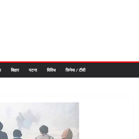
य
बिहार
पटना
विविध
सिनेमा / टीवी