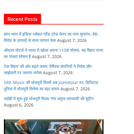
b
A
dI
t
o
p
n
Recent Posts
o
p
k
ज्ञान भवन में इंडिया ग्लोबल ग्रैंड ट्रेड फेयर का भव्य शुभारंभ, देश-
विदेश के उत्पादों से सजा व्यापार मेला
August 7, 2026
ऑयलर मोटर्स ने भारत में खोला अपना 110वां शोरूम, यह बिहार राज्य
का पांचवां शोरूम है
August 7, 2026
टेक बिहार’ की ओर बढ़ते कदम: वैश्विक कंपनियों ने निवेश और
साझेदारी पर जताया भरोसा
August 7, 2026
SRK Music की भोजपुरी फिल्में अब JioHotstar पर, डिजिटल
दुनिया में भोजपुरी सिनेमा का बढ़ा दायरा
August 7, 2026
भदोही में शुरू हुई भोजपुरी फिल्म ‘गंगा जमुना सरस्वती’ की शूटिंग
August 6, 2026