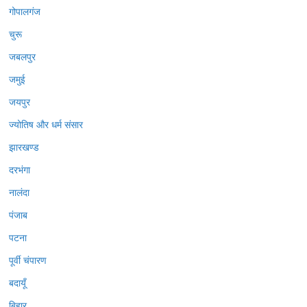
गोपालगंज
चुरू
जबलपुर
जमुई
जयपुर
ज्योतिष और धर्म संसार
झारखण्ड
दरभंगा
नालंदा
पंजाब
पटना
पूर्वी चंपारण
बदायूँ
बिहार