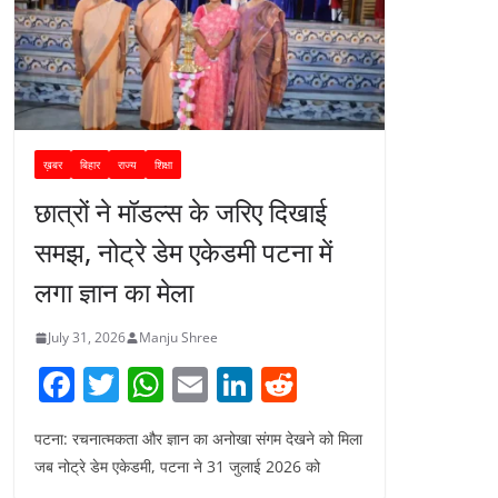
ख़बर
बिहार
राज्य
शिक्षा
छात्रों ने मॉडल्स के जरिए दिखाई
समझ, नोट्रे डेम एकेडमी पटना में
लगा ज्ञान का मेला
July 31, 2026
Manju Shree
F
T
W
E
Li
R
a
w
h
m
n
e
पटना: रचनात्मकता और ज्ञान का अनोखा संगम देखने को मिला
c
itt
at
ai
k
d
जब नोट्रे डेम एकेडमी, पटना ने 31 जुलाई 2026 को
e
er
s
l
e
di