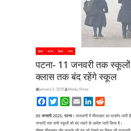
ख़बर
पटना
बिहार
राज्य
पटना- 11 जनवरी तक स्कूलों
क्लास तक बंद रहेंगे स्कूल
January 5, 2025
Manju Shree
F
T
W
E
Li
R
a
w
h
m
n
e
05 जनवरी 2025, पटना
। राजधानी में शीतलहर का प्रकोप जारी है
c
itt
at
ai
k
d
जनवरी तक सभी स्कूलों को बंद रखने के आदेश जारी किया है।
e
er
s
l
e
di
भीषण शीतलहर और कड़ाके की ठंड को देखते हुए बिहार की राजधानी