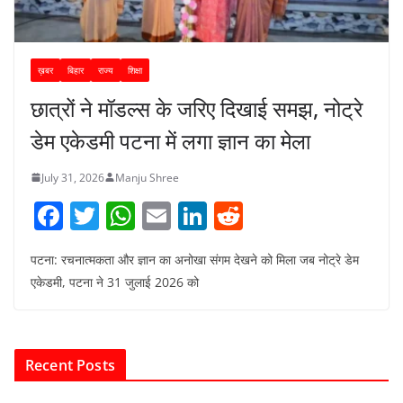
ख़बर
बिहार
राज्य
शिक्षा
छात्रों ने मॉडल्स के जरिए दिखाई समझ, नोट्रे
डेम एकेडमी पटना में लगा ज्ञान का मेला
July 31, 2026
Manju Shree
F
T
W
E
Li
R
a
w
h
m
n
e
पटना: रचनात्मकता और ज्ञान का अनोखा संगम देखने को मिला जब नोट्रे डेम
c
itt
at
ai
k
d
एकेडमी, पटना ने 31 जुलाई 2026 को
e
er
s
l
e
di
b
A
dI
t
o
p
n
Recent Posts
o
p