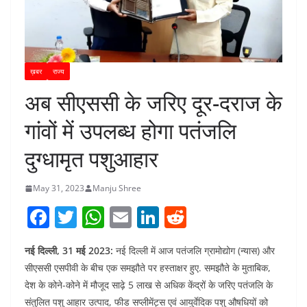
ख़बर
राज्य
अब सीएससी के जरिए दूर-दराज के
गांवों में उपलब्ध होगा पतंजलि
दुग्धामृत पशुआहार
May 31, 2023
Manju Shree
F
T
W
E
Li
R
a
w
h
m
n
e
नई दिल्ली, 31 मई 2023:
नई दिल्ली में आज पतंजलि ग्रामोद्योग (न्यास) और
c
itt
at
ai
k
d
सीएससी एसपीवी के बीच एक समझौते पर हस्ताक्षर हुए. समझौते के मुताबिक,
e
er
s
l
e
di
देश के कोने-कोने में मौजूद साढ़े 5 लाख से अधिक केंद्रों के जरिए पतंजलि के
b
A
dI
t
संतुलित पशु आहार उत्पाद, फीड सप्लीमेंट्स एवं आयुर्वेदिक पशु औषधियों को