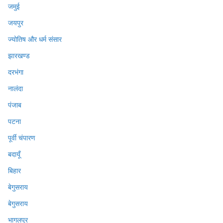
जमुई
जयपुर
ज्योतिष और धर्म संसार
झारखण्ड
दरभंगा
नालंदा
पंजाब
पटना
पूर्वी चंपारण
बदायूँ
बिहार
बेगुसराय
बेगुसराय
भागलपुर