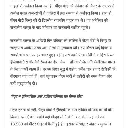
c
itt
at
ai
k
d
नाइल’ से अलंकृत किया गया है। पीएम मोदी को रविवार को मिस्र के राष्ट्रपति
e
er
s
l
e
di
अब्देल फतह अल-सीसी ने काहिरा में इस सम्मान से अलंकृत किया। ज्ञात हो,
b
A
dI
t
पीएम मोदी मिस्र की दो दिवसीय राजकीय यात्रा पर थे। वह अमेरिका की
o
p
n
राजकीय यात्रा के बाद शनिवार को राजधानी काहिरा पहुंचे।
o
p
राजकीय यात्रा के आखिरी दिन रविवार को काहिरा में पीएम मोदी ने मिस्र के
k
राष्ट्रपति अब्देल फतह अल-सीसी से मुलाकात की। इस दौरान कई द्विपक्षीय
समझौता ज्ञापन पर हस्ताक्षर हुए। वहीं इससे पहले पीएम मोदी ने काहिरा स्थित
हेलियोपोलिस वॉर मेमोरियल का दौरा किया। हेलियापोलिस वॉर मेमोरियल भारत
के लिए काफी अहम है। प्रथम विश्व युद्ध में शहीद करीब चार हजार सैनिकों की
वीरगाथा यहां दर्ज हैं। वहां पहुंचकर पीएम मोदी ने शहीदों को नमन किया और
उन्हें श्रद्धांजलि दी।
पीएम ने ऐतिहासिक अल-हाकिम मस्जिद का किया दौरा
महज इतना ही नहीं, पीएम मोदी ने ऐतिहासिक अल-हाकिम मस्जिद का भी दौरा
किया। इस दौरान उन्होंने वहां मौजूद लोगों से भी बात की। यह मस्जिद
13,560 वर्ग मीटर क्षेत्र में फैली हुई है। इसका जीर्णोद्धार बोहरा समुदाय ने