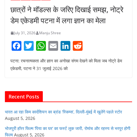
छात्रों ने मॉडल्स के जरिए दिखाई समझ, नोट्रे
डेम एकेडमी पटना में लगा ज्ञान का मेला
July 31, 2026
Manju Shree
F
T
W
E
Li
R
a
w
h
m
n
e
पटना: रचनात्मकता और ज्ञान का अनोखा संगम देखने को मिला जब नोट्रे डेम
c
itt
at
ai
k
d
एकेडमी, पटना ने 31 जुलाई 2026 को
e
er
s
l
e
di
b
A
dI
t
o
p
n
Recent Posts
o
p
k
भारत आ रहा किम कार्दशियन का ब्रांड ‘स्किम्स’, दिल्ली-मुंबई में खुलेंगे पहले स्टोर
August 5, 2026
भोजपुरी हॉरर फिल्म ‘पिया का घर’ का फर्स्ट लुक जारी, रोमांच और रहस्य से भरपूर होगी
फिल्म
August 5, 2026