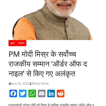
ख़बर
राष्ट्रीय
PM मोदी मिस्र के सर्वोच्च
राजकीय सम्मान ‘ऑर्डर ऑफ द
नाइल’ से किए गए अलंकृत
June 26, 2023
Manju Shree
F
T
W
E
Li
R
a
w
h
m
n
e
प्रधानमंत्री नरेन्द्र मोदी को मिस्र के सर्वोच्च राजकीय सम्मान ‘ऑर्डर ऑफ द