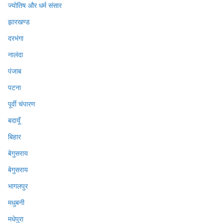
ज्योतिष और धर्म संसार
झारखण्ड
दरभंगा
नालंदा
पंजाब
पटना
पूर्वी चंपारण
बदायूँ
बिहार
बेगुसराय
बेगुसराय
भागलपुर
मधुबनी
मधेपुरा