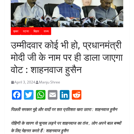
ख़बर
पटना
बिहार
राज्य
उम्मीदवार कोई भी हो, प्रधानमंत्री
मोदी जी के नाम पर ही डाला जाएगा
वोट : शाहनवाज हुसैन
April 3, 2024
Manju Shree
F
T
W
E
Li
R
a
w
h
m
n
e
पिछली सरकार मुद्दे और वादों पर शत प्रतिशत खरा उतरा : शाहनवाज हुसैन
c
itt
at
ai
k
d
e
er
s
l
e
di
रोहिणी के सारण से चुनाव लड़ने पर शाहनवाज का तंज , लोग अपने बाल बच्चों
b
A
dI
t
के लिए मेहनत करते हैं : शाहनवाज हुसैन