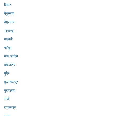
बिहार
बेगुसराय
बेगुसराय
भागलपुर
मधुबनी
मधेपुरा
मध्य प्रदेश
महाराष्ट्र
मुंगेर
मुजफ्फ़रपुर
मुरादाबाद
रांची
राजस्थान
राज्य