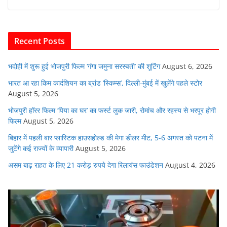
e
er
s
l
e
di
b
A
dI
t
o
p
n
Recent Posts
o
p
k
भदोही में शुरू हुई भोजपुरी फिल्म ‘गंगा जमुना सरस्वती’ की शूटिंग
August 6, 2026
भारत आ रहा किम कार्दशियन का ब्रांड ‘स्किम्स’, दिल्ली-मुंबई में खुलेंगे पहले स्टोर
August 5, 2026
भोजपुरी हॉरर फिल्म ‘पिया का घर’ का फर्स्ट लुक जारी, रोमांच और रहस्य से भरपूर होगी
फिल्म
August 5, 2026
बिहार में पहली बार प्लास्टिक हाउसहोल्ड की मेगा डीलर मीट, 5-6 अगस्त को पटना में
जुटेंगे कई राज्यों के व्यापारी
August 5, 2026
असम बाढ़ राहत के लिए 21 करोड़ रुपये देगा रिलायंस फाउंडेशन
August 4, 2026