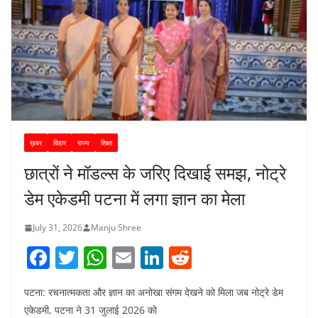
ख़बर
बिहार
राज्य
शिक्षा
छात्रों ने मॉडल्स के जरिए दिखाई समझ, नोट्रे
डेम एकेडमी पटना में लगा ज्ञान का मेला
July 31, 2026
Manju Shree
F
T
W
E
Li
R
a
w
h
m
n
e
पटना: रचनात्मकता और ज्ञान का अनोखा संगम देखने को मिला जब नोट्रे डेम
c
itt
at
ai
k
d
एकेडमी, पटना ने 31 जुलाई 2026 को