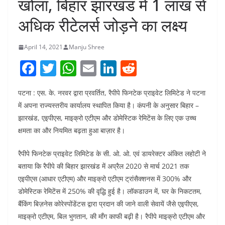
खोला, बिहार झारखंड में 1 लाख से
अधिक रीटेलर्स जोड़ने का लक्ष्य
April 14, 2021
Manju Shree
F
T
W
E
Li
R
a
w
h
m
n
e
पटना : एस. के. नरवर द्वारा प्रवर्तित, रैपीपे फिनटेक प्राइवेट लिमिटेड ने पटना
c
itt
at
ai
k
d
में अपना राज्यस्तरीय कार्यालय स्थापित किया है। कंपनी के अनुसार बिहार –
e
er
s
l
e
di
झारखंड, एइपीएस, माइक्रो एटीएम और डोमेस्टिक रेमिटेंस के लिए एक उच्च
b
A
dI
t
क्षमता का और नियमित बढ़ता हुआ बाज़ार है।
o
p
n
रैपीपे फिनटेक प्राइवेट लिमिटेड के सी. ओ. ओ. एवं डायरेक्टर अंकित लहोटी ने
o
p
बताया कि रैपीपे की बिहार झारखंड में अप्रैल 2020 से मार्च 2021 तक
k
एइपीएस (आधार एटीएम) और माइक्रो एटीएम ट्रांसैक्शनस में 300% और
डोमेस्टिक रेमिटेंस में 250% की वृद्धि हुई है। लॉकडाउन में, घर के निकटतम,
बैंकिंग बिज़नेस कोरेस्पोंडेंटस द्वारा प्रदान की जाने वाली सेवायें जैसे एइपीएस,
माइक्रो एटीएम, बिल भुगतान, की माँग काफी बढ़ी है। रैपीपे माइक्रो एटीएम और