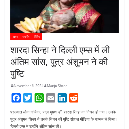
ख़बर
राष्ट्रीय
विविध
शारदा सिन्हा ने दिल्ली एम्स में ली
अंतिम सांस, पुत्र अंशुमन ने की
पुष्टि
November 6, 2024
Manju Shree
F
T
W
E
Li
R
a
w
h
m
n
e
प्रख्यात लोक गायिका, पद्म भूषण डॉ. शारदा सिन्हा का निधन हो गया। उनके
c
itt
at
ai
k
d
पुत्र अंशुमन सिन्हा ने उनके निधन की पुष्टि सोशल मीडिया के माध्यम से किया।
e
er
s
l
e
di
दिल्ली एम्स में उन्होंने अंतिम सांस ली।