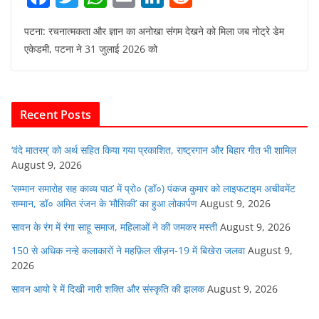
a
w
h
m
n
e
पटना: रचनात्मकता और ज्ञान का अनोखा संगम देखने को मिला जब नोट्रे डेम
c
itt
at
ai
k
d
एकेडमी, पटना ने 31 जुलाई 2026 को
e
er
s
l
e
di
b
A
dI
t
o
p
n
Recent Posts
o
p
k
‘वंदे मातरम्’ को अर्थ सहित किया गया प्रकाशित, राष्ट्रगान और बिहार गीत भी शामिल
August 9, 2026
‘सम्मान समारोह सह काव्य पाठ’ में प्रो० (डॉ०) पंकज कुमार को लाइफटाइम अचीवमेंट
सम्मान, डॉ० अमित रंजन के ‘मौसिकी’ का हुआ लोकार्पण
August 9, 2026
सावन के रंग में रंगा साहू समाज, महिलाओं ने की जमकर मस्ती
August 9, 2026
150 से अधिक नन्हे कलाकारों ने महफ़िल सीज़न-19 में बिखेरा जलवा
August 9,
2026
सावन आयो रे में दिखी नारी शक्ति और संस्कृति की झलक
August 9, 2026