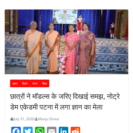
ख़बर
बिहार
राज्य
शिक्षा
छात्रों ने मॉडल्स के जरिए दिखाई समझ, नोट्रे
डेम एकेडमी पटना में लगा ज्ञान का मेला
July 31, 2026
Manju Shree
F
T
W
E
Li
R