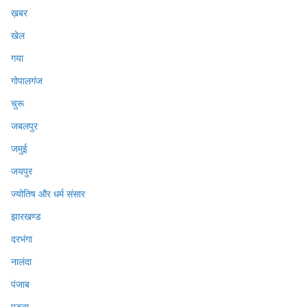
ख़बर
खेल
गया
गोपालगंज
चुरू
जबलपुर
जमुई
जयपुर
ज्योतिष और धर्म संसार
झारखण्ड
दरभंगा
नालंदा
पंजाब
पटना