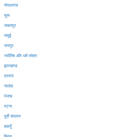
गोपालगंज
चुरू
जबलपुर
जमुई
जयपुर
ज्योतिष और धर्म संसार
झारखण्ड
दरभंगा
नालंदा
पंजाब
पटना
पूर्वी चंपारण
बदायूँ
बिहार