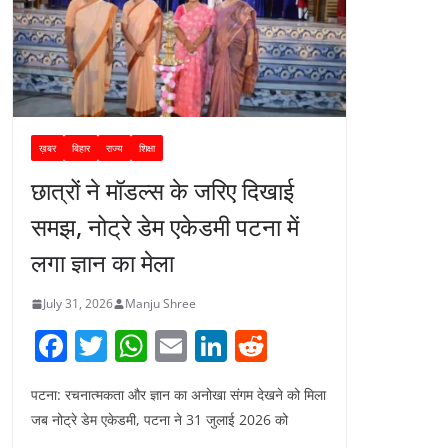
ख़बर
बिहार
राज्य
शिक्षा
छात्रों ने मॉडल्स के जरिए दिखाई
समझ, नोट्रे डेम एकेडमी पटना में
लगा ज्ञान का मेला
July 31, 2026
Manju Shree
F
T
W
E
Li
R
a
w
h
m
n
e
पटना: रचनात्मकता और ज्ञान का अनोखा संगम देखने को मिला
c
itt
at
ai
k
d
जब नोट्रे डेम एकेडमी, पटना ने 31 जुलाई 2026 को
e
er
s
l
e
di