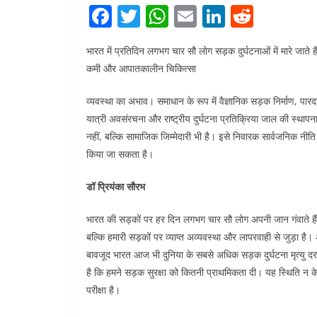
F
T
W
E
Li
R
a
w
h
m
n
e
भारत में प्रतिदिन लगभग चार सौ लोग सड़क दुर्घटनाओं में मारे जात
c
itt
at
ai
k
d
कमी और आपातकालीन चिकित्सा
e
er
s
l
e
di
b
A
dI
t
व्यवस्था का अभाव। समाधान के रूप में वैज्ञानिक सड़क निर्माण, पारदर
यात्री अवसंरचना और राष्ट्रीय दुर्घटना प्रतिक्रिया जाल की स्था
o
p
n
नहीं, बल्कि सामाजिक जिम्मेदारी भी है। इसे निवारक सार्वजनिक नीति बन
o
p
किया जा सकता है।
k
डॉ प्रियंका सौरभ
भारत की सड़कों पर हर दिन लगभग चार सौ लोग अपनी जान गंवाते हैं
बल्कि हमारी सड़कों पर व्याप्त अव्यवस्था और लापरवाही से जुड़ा 
बावजूद भारत आज भी दुनिया के सबसे अधिक सड़क दुर्घटना मृत्यु दर 
है कि हमने सड़क सुरक्षा को कितनी प्राथमिकता दी। यह स्थिति न 
परीक्षा है।