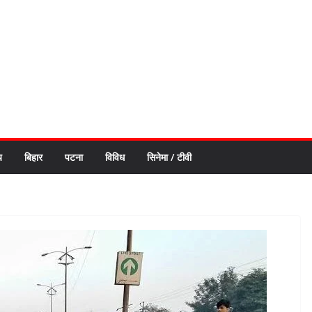
य
बिहार
पटना
विविध
सिनेमा / टीवी