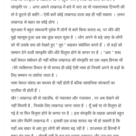
संस्कृति पर । अगर आपने लखनऊ में बारे में जरा सा भी नकारात्मक टिप्पणी की
तो वे छूटते ही कहेंगे – ऐसी बातें कोई लखनऊ वाला कह ही नहीं सकता । ज़रूर
लखनऊ से बाहर का कोई होगा ।
शुरुआत में बहुत सावधानी पूर्वक मैं लोगों से बातें किया करता था, पर धीरे-धीरे
मुझे महसूस हुआ अब सब कुछ बदल चुका है । लोग अपने से बड़े उम्र के लोगों
को भी उसके कद को देखते हुए “ तुम “ कहकर संबोधित करते हैं । वो बड़ों को
सम्मान देने वाली संस्कृति धीरे-धीरे विलुप्त होने के कगार पर है । “आप “ शब्द
यहाँ केवल संबोधन ही नहीं बल्कि लखनऊ की संस्कृति का एक अहम् हिस्सा थी
।मेरे व्यक्तिगत विचार से भी शायद ही कोई ऐसी भाषा हो जिसमें अपने से बड़ों के
लिए सम्मान ना दर्शाया जाता है ।
भाषा केवल संवाद का माध्यम ही नहीं होती हैं बल्कि सामाजिक संस्कारों का
प्रतीक भी होती हैं ।
खैर ! लखनऊ की वो तहज़ीब, वो नफ़ासत और नज़ाकत , पर अब देखने को
नहीं मिलती है , जिसके लिए लखनऊ जाना जाता है । यूँ कहें या तो विलुप्त हो
गई है या फिर विलुप्त होने के कगार पर है । इस संस्कृति के वाहक आपको बहुत
कम लोग मिलेंगे लखनऊ में । इसकी एक वजह शायद यह भी हो सकती है कि
यहाँ अब बाहर से आए हुए लोगों की संख्या बढ़ रही है । दरअसल दो हिस्सों में
शहर बंट गया है । गोमती नदी के इस पार पुराना लखनऊ और उस पार नया