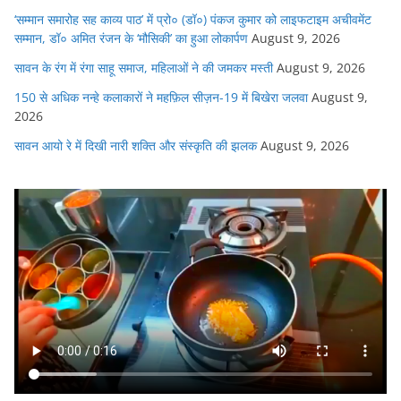
‘सम्मान समारोह सह काव्य पाठ’ में प्रो० (डॉ०) पंकज कुमार को लाइफटाइम अचीवमेंट
सम्मान, डॉ० अमित रंजन के ‘मौसिकी’ का हुआ लोकार्पण
August 9, 2026
सावन के रंग में रंगा साहू समाज, महिलाओं ने की जमकर मस्ती
August 9, 2026
150 से अधिक नन्हे कलाकारों ने महफ़िल सीज़न-19 में बिखेरा जलवा
August 9,
2026
सावन आयो रे में दिखी नारी शक्ति और संस्कृति की झलक
August 9, 2026