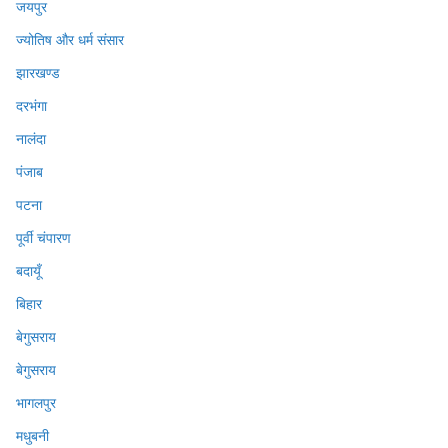
जयपुर
ज्योतिष और धर्म संसार
झारखण्ड
दरभंगा
नालंदा
पंजाब
पटना
पूर्वी चंपारण
बदायूँ
बिहार
बेगुसराय
बेगुसराय
भागलपुर
मधुबनी