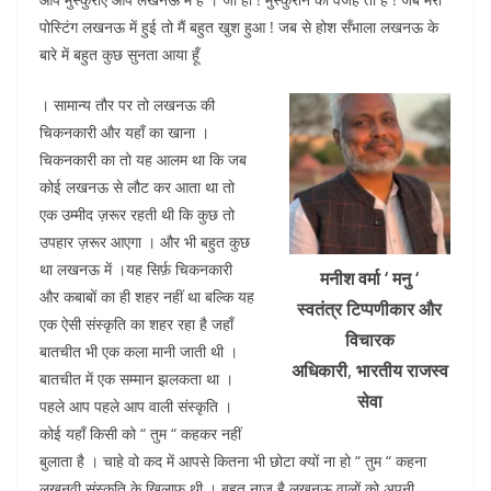
c
itt
at
ai
k
d
पोस्टिंग लखनऊ में हुई तो मैं बहुत खुश हुआ ! जब से होश सँभाला लखनऊ के
e
er
s
l
e
di
बारे में बहुत कुछ सुनता आया हूँ
b
A
dI
t
। सामान्य तौर पर तो लखनऊ की
o
p
n
चिकनकारी और यहाँ का खाना ।
o
p
चिकनकारी का तो यह आलम था कि जब
k
कोई लखनऊ से लौट कर आता था तो
एक उम्मीद ज़रूर रहती थी कि कुछ तो
उपहार ज़रूर आएगा । और भी बहुत कुछ
था लखनऊ में ।यह सिर्फ़ चिकनकारी
मनीश
वर्मा ‘ मनु ‘
और कबाबों का ही शहर नहीं था बल्कि यह
स्वतंत्र टिप्पणीकार
और
एक ऐसी संस्कृति का शहर रहा है जहाँ
विचारक
बातचीत भी एक कला मानी जाती थी ।
अधिकारी
,
भारतीय राजस्व
बातचीत में एक सम्मान झलकता था ।
सेवा
पहले आप पहले आप वाली संस्कृति ।
कोई यहाँ किसी को “ तुम “ कहकर नहीं
बुलाता है । चाहे वो कद में आपसे कितना भी छोटा क्यों ना हो “ तुम “ कहना
लखनवी संस्कृति के खिलाफ थी । बहुत नाज है लखनऊ वालों को अपनी