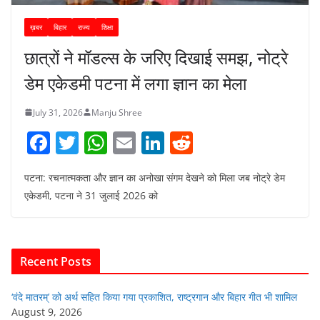
ख़बर
बिहार
राज्य
शिक्षा
छात्रों ने मॉडल्स के जरिए दिखाई समझ, नोट्रे
डेम एकेडमी पटना में लगा ज्ञान का मेला
July 31, 2026
Manju Shree
F
T
W
E
Li
R
a
w
h
m
n
e
पटना: रचनात्मकता और ज्ञान का अनोखा संगम देखने को मिला जब नोट्रे डेम
c
itt
at
ai
k
d
एकेडमी, पटना ने 31 जुलाई 2026 को
e
er
s
l
e
di
b
A
dI
t
o
p
n
Recent Posts
o
p
k
‘वंदे मातरम्’ को अर्थ सहित किया गया प्रकाशित, राष्ट्रगान और बिहार गीत भी शामिल
August 9, 2026