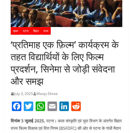
ख़बर
पटना
बिहार
राज्य
‘प्रतिमाह एक फ़िल्म’ कार्यक्रम के
तहत विद्यार्थियों के लिए फिल्म
प्रदर्शन, सिनेमा से जोड़ी संवेदना
और समझ
July 3, 2025
Manju Shree
F
T
W
E
Li
R
a
w
h
m
n
e
दिनांक 3 जुलाई 2025,
पटना। कला संस्कृति एवं युवा विभाग के अंतर्गत बिहार
c
itt
at
ai
k
d
राज्य फिल्म विकास एवं वित्त निगम (BSFDFC) की ओर से पटना के गांधी मैदान