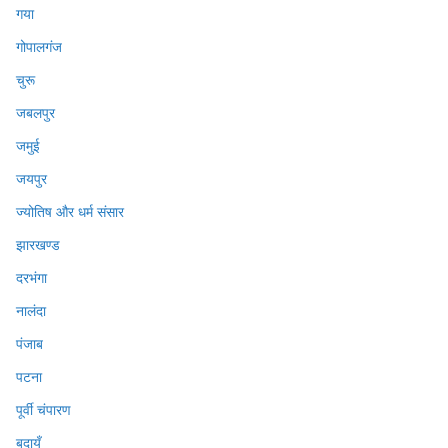
गया
गोपालगंज
चुरू
जबलपुर
जमुई
जयपुर
ज्योतिष और धर्म संसार
झारखण्ड
दरभंगा
नालंदा
पंजाब
पटना
पूर्वी चंपारण
बदायूँ