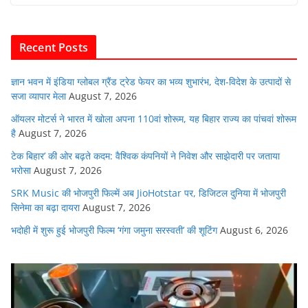
b
A
dI
t
o
p
n
Recent Posts
o
p
k
ज्ञान भवन में इंडिया ग्लोबल ग्रैंड ट्रेड फेयर का भव्य शुभारंभ, देश-विदेश के उत्पादों से
सजा व्यापार मेला
August 7, 2026
ऑयलर मोटर्स ने भारत में खोला अपना 110वां शोरूम, यह बिहार राज्य का पांचवां शोरूम
है
August 7, 2026
टेक बिहार’ की ओर बढ़ते कदम: वैश्विक कंपनियों ने निवेश और साझेदारी पर जताया
भरोसा
August 7, 2026
SRK Music की भोजपुरी फिल्में अब JioHotstar पर, डिजिटल दुनिया में भोजपुरी
सिनेमा का बढ़ा दायरा
August 7, 2026
भदोही में शुरू हुई भोजपुरी फिल्म ‘गंगा जमुना सरस्वती’ की शूटिंग
August 6, 2026