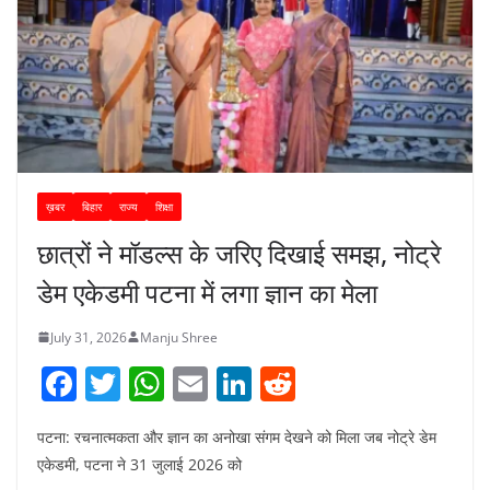
ख़बर
बिहार
राज्य
शिक्षा
छात्रों ने मॉडल्स के जरिए दिखाई समझ, नोट्रे
डेम एकेडमी पटना में लगा ज्ञान का मेला
July 31, 2026
Manju Shree
F
T
W
E
Li
R
a
w
h
m
n
e
पटना: रचनात्मकता और ज्ञान का अनोखा संगम देखने को मिला जब नोट्रे डेम
c
itt
at
ai
k
d
एकेडमी, पटना ने 31 जुलाई 2026 को
e
er
s
l
e
di