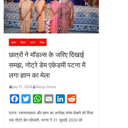
ख़बर
बिहार
राज्य
शिक्षा
छात्रों ने मॉडल्स के जरिए दिखाई
समझ, नोट्रे डेम एकेडमी पटना में
लगा ज्ञान का मेला
July 31, 2026
Manju Shree
F
T
W
E
Li
R
a
w
h
m
n
e
पटना: रचनात्मकता और ज्ञान का अनोखा संगम देखने को मिला
c
itt
at
ai
k
d
जब नोट्रे डेम एकेडमी, पटना ने 31 जुलाई 2026 को
e
er
s
l
e
di