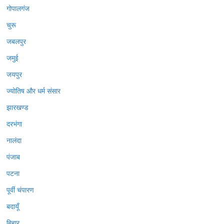
गोपालगंज
चुरू
जबलपुर
जमुई
जयपुर
ज्योतिष और धर्म संसार
झारखण्ड
दरभंगा
नालंदा
पंजाब
पटना
पूर्वी चंपारण
बदायूँ
बिहार