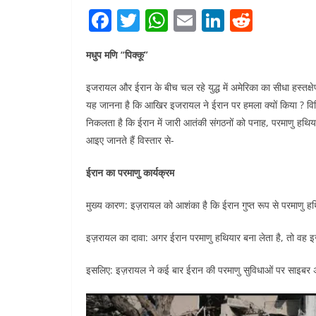
F
T
W
E
Li
R
a
w
h
m
n
e
मधुप मणि “पिक्कू”
c
itt
at
ai
k
d
e
er
s
l
e
di
इजरायल और ईरान के बीच चल रहे युद्ध में अमेरिका का सीधा हस्तक्ष
b
A
dI
t
यह जानना है कि आखिर इजरायल ने ईरान पर हमला क्यों किया ? विभि
निकलता है कि ईरान में जारी आतंकी संगठनों को पनाह, परमाणु हथिया
o
p
n
आइए जानते हैं विस्तार से-
o
p
k
ईरान का परमाणु कार्यक्रम
मुख्य कारण: इज़रायल को आशंका है कि ईरान गुप्त रूप से परमाणु 
इज़रायल का दावा: अगर ईरान परमाणु हथियार बना लेता है, तो वह इ
इसलिए: इज़रायल ने कई बार ईरान की परमाणु सुविधाओं पर साइबर 