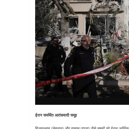
ईरान समर्थित आतंकवादी समूह
हिज़बुल्लाह (लेबनान) और हामास (गाज़ा) जैसे समूहों को ईरान आर्थ