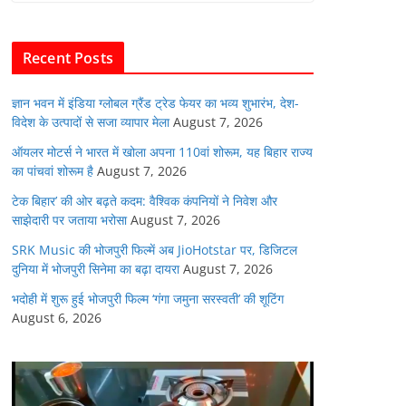
b
A
dI
t
o
p
n
Recent Posts
o
p
k
ज्ञान भवन में इंडिया ग्लोबल ग्रैंड ट्रेड फेयर का भव्य शुभारंभ, देश-
विदेश के उत्पादों से सजा व्यापार मेला
August 7, 2026
ऑयलर मोटर्स ने भारत में खोला अपना 110वां शोरूम, यह बिहार राज्य
का पांचवां शोरूम है
August 7, 2026
टेक बिहार’ की ओर बढ़ते कदम: वैश्विक कंपनियों ने निवेश और
साझेदारी पर जताया भरोसा
August 7, 2026
SRK Music की भोजपुरी फिल्में अब JioHotstar पर, डिजिटल
दुनिया में भोजपुरी सिनेमा का बढ़ा दायरा
August 7, 2026
भदोही में शुरू हुई भोजपुरी फिल्म ‘गंगा जमुना सरस्वती’ की शूटिंग
August 6, 2026