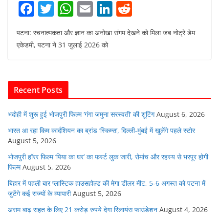
F
T
W
E
Li
R
a
w
h
m
n
e
पटना: रचनात्मकता और ज्ञान का अनोखा संगम देखने को मिला जब नोट्रे डेम
c
itt
at
ai
k
d
एकेडमी, पटना ने 31 जुलाई 2026 को
e
er
s
l
e
di
b
A
dI
t
o
p
n
Recent Posts
o
p
k
भदोही में शुरू हुई भोजपुरी फिल्म ‘गंगा जमुना सरस्वती’ की शूटिंग
August 6, 2026
भारत आ रहा किम कार्दशियन का ब्रांड ‘स्किम्स’, दिल्ली-मुंबई में खुलेंगे पहले स्टोर
August 5, 2026
भोजपुरी हॉरर फिल्म ‘पिया का घर’ का फर्स्ट लुक जारी, रोमांच और रहस्य से भरपूर होगी
फिल्म
August 5, 2026
बिहार में पहली बार प्लास्टिक हाउसहोल्ड की मेगा डीलर मीट, 5-6 अगस्त को पटना में
जुटेंगे कई राज्यों के व्यापारी
August 5, 2026
असम बाढ़ राहत के लिए 21 करोड़ रुपये देगा रिलायंस फाउंडेशन
August 4, 2026