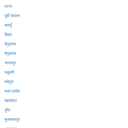
पटना
पूर्वी चंपारण
बदायूँ
बिहार
बेगुसराय
बेगुसराय
भागलपुर
मधुबनी
मधेपुरा
मध्य प्रदेश
महाराष्ट्र
मुंगेर
मुजफ्फ़रपुर