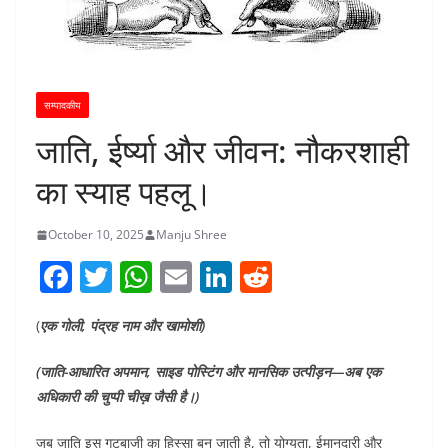
सम्पादकीय
जाति, ईर्ष्या और जीवन: नौकरशाही
का स्याह पहलू।
October 10, 2025
Manju Shree
F
T
W
E
Li
R
a
w
h
m
n
e
(
एक गोली, पंद्रह नाम और खामोशी)
c
itt
at
ai
k
d
e
er
s
l
e
di
(जाति-आधारित अपमान, साइड पोस्टिंग और मानसिक उत्पीड़न—अब एक
b
A
dI
t
अधिकारी की चुप्पी चीख़ जैसी है।)
o
p
n
जब जाति इस गुटबाजी का हिस्सा बन जाती है, तो योग्यता, ईमानदारी और