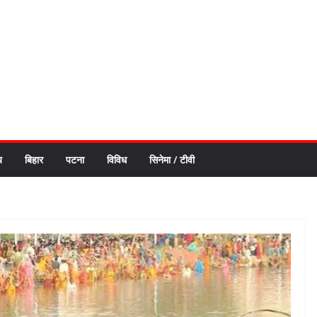
य
बिहार
पटना
विविध
सिनेमा / टीवी