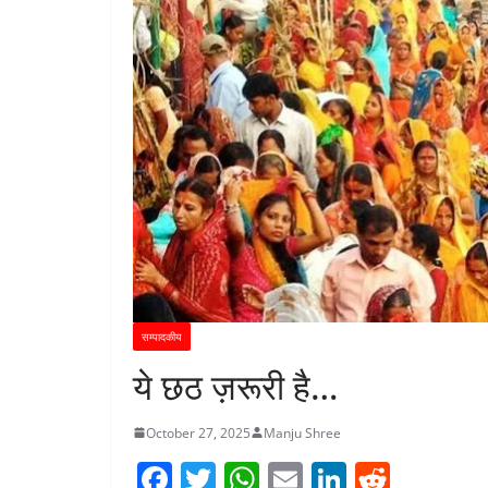
सम्पादकीय
ये छठ ज़रूरी है…
October 27, 2025
Manju Shree
F
T
W
E
Li
R