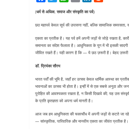
a
w
h
m
n
e
(
धर्म से अधिक, समाज और संस्कृति का पर्व)
c
itt
at
ai
k
d
e
er
s
l
e
di
छठ महापर्व केवल सूर्य की उपासना नहीं, बल्कि सामाजिक समरसता, 
b
A
dI
t
एकता का प्रतीक है। यह पर्व हमें अपनी जड़ों से जोड़े रखता है, का
o
p
n
समानता का संदेश फैलाता है। आधुनिकता के युग में भी इसकी साद
o
p
जीवित रखते हैं। यही कारण है कि — ये छठ ज़रूरी है। बेहद ज़रूर
k
डॉ. प्रियंका सौरभ
भारत पर्वों की भूमि है, जहाँ हर उत्सव केवल धार्मिक आस्था का प
भावनाओं का उत्सव भी होता है। इन्हीं में से एक सबसे अनूठा और जनस
पुरोहित की आवश्यकता रखता है, न किसी दिखावे की; यह उस संस्कृ
के प्रति कृतज्ञता को अपना धर्म मानती है।
आज जब हम आधुनिकता की चकाचौंध में अपनी जड़ों से कटते जा रहे हैं
— सांस्कृतिक, पारिवारिक और मानवीय एकता का जीवंत प्रतीक है।