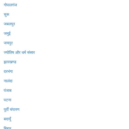
गोपालगंज
चुरू
जबलपुर
जमुई
जयपुर
ज्योतिष और धर्म संसार
झारखण्ड
दरभंगा
नालंदा
पंजाब
पटना
पूर्वी चंपारण
बदायूँ
बिहार