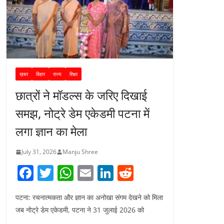
ख़बर
बिहार
राज्य
शिक्षा
छात्रों ने मॉडल्स के जरिए दिखाई
समझ, नोट्रे डेम एकेडमी पटना में
लगा ज्ञान का मेला
July 31, 2026
Manju Shree
F
T
W
E
Li
R
a
w
h
m
n
e
पटना: रचनात्मकता और ज्ञान का अनोखा संगम देखने को मिला
c
itt
at
ai
k
d
जब नोट्रे डेम एकेडमी, पटना ने 31 जुलाई 2026 को
e
er
s
l
e
di